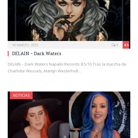
18 MARZO, 2023
0
8.5
DELAIN – Dark Waters
DELAIN – Dark Waters Napalm Records 8.5/10 Tras la marcha de
Charlotte Wessels, Martijn Westerholt…
NOTICIAS