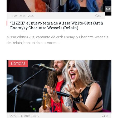
19 AGOSTO, 2020
0
“LIZZIE” el nuevo tema de Alissa White-Gluz (Arch
Enemy) y Charlotte Wessels (Delain)
Alissa White-Gluz, cantante de Arch Enemy, y Charlotte Wessels
de Delain, han unido sus voces…
NOTICIAS
27 SEPTIEMBRE, 2019
0