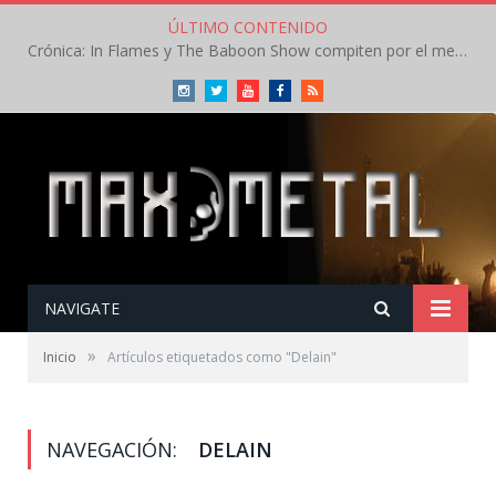
ÚLTIMO CONTENIDO
Crónica: In Flames y The Baboon Show compiten por el mejor concierto del día en el Leyendas del Rock – Viernes – Agosto 2026
Instagram
Twitter
Youtube
Facebook
RSS
NAVIGATE
»
Inicio
Artículos etiquetados como "Delain"
NAVEGACIÓN:
DELAIN