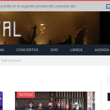
Crónica: Arch Enemy brilla en la segunda jornada del Leyendas del Rock – Jueves – Agosto 2026
TAS
CONCIERTOS
DVD
LIBROS
AGENDA
o "Def Con Dos"
NOTICIAS