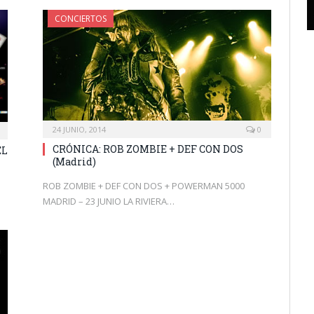
CONCIERTOS
24 JUNIO, 2014
0
CRÓNICA: ROB ZOMBIE + DEF CON DOS
EL
(Madrid)
ROB ZOMBIE + DEF CON DOS + POWERMAN 5000
MADRID – 23 JUNIO LA RIVIERA…