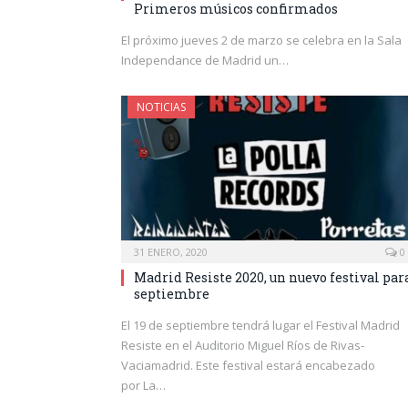
Primeros músicos confirmados
El próximo jueves 2 de marzo se celebra en la Sala
Independance de Madrid un…
NOTICIAS
31 ENERO, 2020
0
Madrid Resiste 2020, un nuevo festival par
septiembre
El 19 de septiembre tendrá lugar el Festival Madrid
Resiste en el Auditorio Miguel Ríos de Rivas-
Vaciamadrid. Este festival estará encabezado
por La…