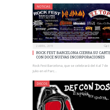
NOTICIAS
2 ABRIL, 2019
0
ROCK FEST BARCELONA CIERRA SU CART
CON DOCE NUEVAS INCORPORACIONES
Rock Fest Barcelona, que se celebrará del 4 al 7 de
Julio en el Parc…
DISCOS