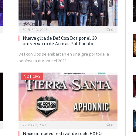
30 ENERO, 2023
0
Nueva gira de Def Con Dos por el 30
aniversario de Armas Pal Pueblo
Def con Dos se embarcan en una gira por toda la
península durante el 2023.…
NOTICIAS
27 MAYO, 2021
0
Nace un nuevo festival de rock: EXPO