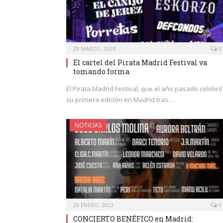
29 MARZO, 2024
0
El cartel del Pirata Madrid Festival va
tomando forma
El Pirata Madrid Festival, que el año pasado celebró
su primera edición en Madrid tras…
NOTICIAS
29 ENERO, 2023
0
CONCIERTO BENÉFICO en Madrid: