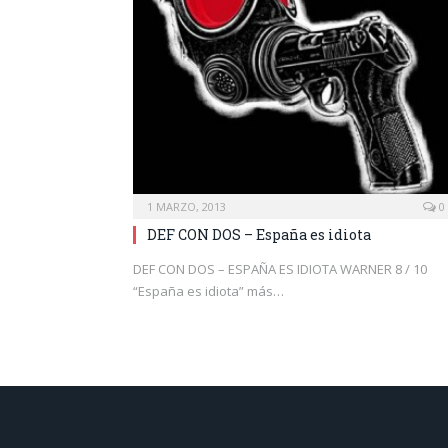
1 MARZO, 2013
0
DEF CON DOS – España es idiota
DEF CON DOS – ESPAÑA ES IDIOTA WARNER 8 / 10
“España es idiota” más…