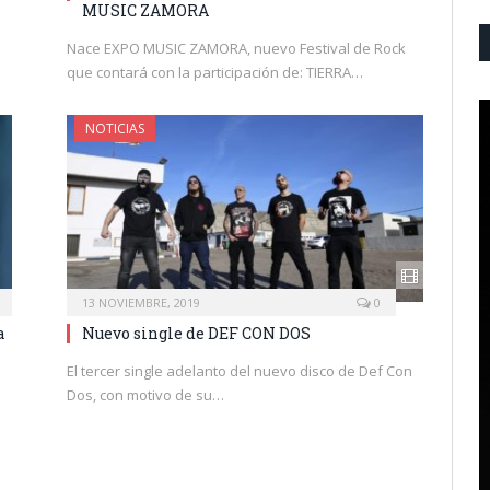
MUSIC ZAMORA
Nace EXPO MUSIC ZAMORA, nuevo Festival de Rock
que contará con la participación de: TIERRA…
NOTICIAS
13 NOVIEMBRE, 2019
0
a
Nuevo single de DEF CON DOS
El tercer single adelanto del nuevo disco de Def Con
Dos, con motivo de su…