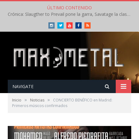
ÚLTIMO CONTENIDO
Crónica: Slaugther to Prevail pone la garra, Savatage la clase en la apertura del Leyendas del Rock – Miércoles – Agosto 2026
Instagram
Twitter
Youtube
Facebook
RSS
NAVIGATE
»
»
Inicio
Noticias
CONCIERTO BENÉFICO en Madrid:
Primeros músicos confirmados