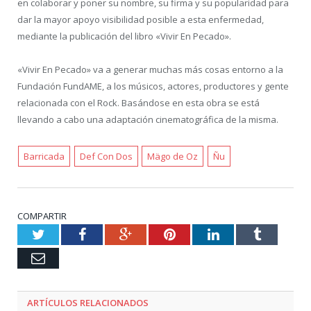
en colaborar y poner su nombre, su firma y su popularidad para
dar la mayor apoyo visibilidad posible a esta enfermedad,
mediante la publicación del libro «Vivir En Pecado».
«Vivir En Pecado» va a generar muchas más cosas entorno a la
Fundación FundAME, a los músicos, actores, productores y gente
relacionada con el Rock. Basándose en esta obra se está
llevando a cabo una adaptación cinematográfica de la misma.
Barricada
Def Con Dos
Mägo de Oz
Ñu
COMPARTIR
Twitter
Facebook
Google+
Pinterest
LinkedIn
Tumblr
Email
ARTÍCULOS RELACIONADOS