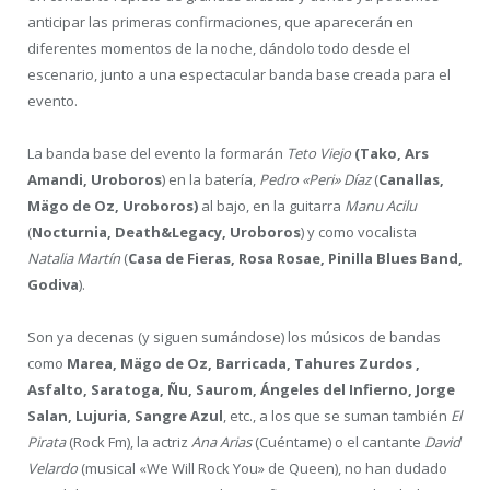
anticipar las primeras confirmaciones, que aparecerán en
diferentes momentos de la noche, dándolo todo desde el
escenario, junto a una espectacular banda base creada para el
evento.
La banda base del evento la formarán
Teto Viejo
(Tako, Ars
Amandi, Uroboros
) en la batería,
Pedro «Peri» Díaz
(
Canallas,
Mägo de Oz, Uroboros)
al bajo, en la guitarra
Manu Acilu
(
Nocturnia, Death&Legacy, Uroboros
) y como vocalista
Natalia Martín
(
Casa de Fieras, Rosa Rosae, Pinilla Blues Band,
Godiva
).
Son ya decenas (y siguen sumándose) los músicos de bandas
como
Marea, Mägo de Oz, Barricada, Tahures Zurdos ,
Asfalto, Saratoga, Ñu, Saurom, Ángeles del Infierno, Jorge
Salan, Lujuria, Sangre Azul
, etc., a los que se suman también
El
Pirata
(Rock Fm), la actriz
Ana Arias
(Cuéntame) o el cantante
David
Velardo
(musical «We Will Rock You» de Queen), no han dudado