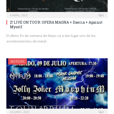
6 ABRIL, 2023
0
Z! LIVE ON TOUR: OPERA MAGNA + Daeria + Against
Myself
El último fin de semana de Mayo va a dar lugar uno de los
acontecimientos de metal…
NOTICIAS
24 JUNIO, 2022
0