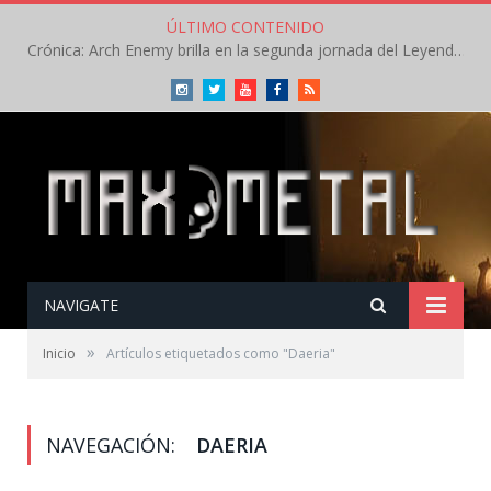
ÚLTIMO CONTENIDO
Crónica: Arch Enemy brilla en la segunda jornada del Leyendas del Rock – Jueves – Agosto 2026
Instagram
Twitter
Youtube
Facebook
RSS
NAVIGATE
»
Inicio
Artículos etiquetados como "Daeria"
NAVEGACIÓN:
DAERIA