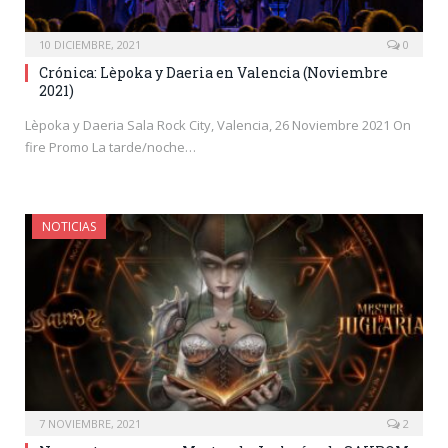
10 DICIEMBRE, 2021
0
Crónica: Lèpoka y Daeria en Valencia (Noviembre
2021)
Lèpoka y Daeria Sala Rock City, Valencia, 26 Noviembre 2021 On
fire Promo La tarde/noche…
NOTICIAS
7 NOVIEMBRE, 2021
2