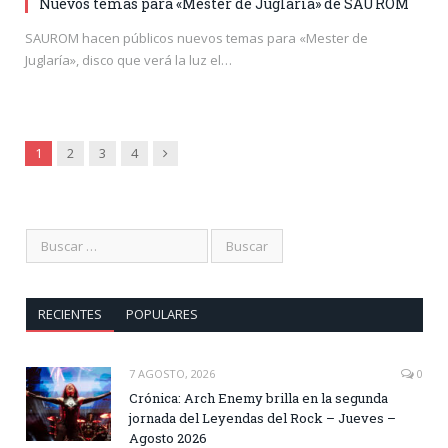
Nuevos temas para «Mester de Juglaría» de SAUROM
SAUROM hacen públicos nuevos temas para «Mester de
Juglaría», disco que verá la luz el…
Siguiente
1
2
3
4
RECIENTES
POPULARES
7 AGOSTO, 2026
0
Crónica: Arch Enemy brilla en la segunda
jornada del Leyendas del Rock – Jueves –
Agosto 2026