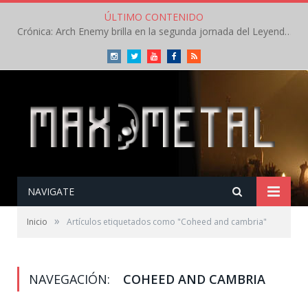
ÚLTIMO CONTENIDO
Crónica: Arch Enemy brilla en la segunda jornada del Leyendas del Rock – Jueves – Agosto 2026
Instagram
Twitter
Youtube
Facebook
RSS
NAVIGATE
»
Inicio
Artículos etiquetados como "Coheed and cambria"
NAVEGACIÓN:
COHEED AND CAMBRIA