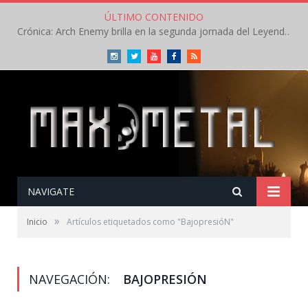
ÚLTIMO CONTENIDO
Crónica: Arch Enemy brilla en la segunda jornada del Leyendas del Rock – Jueves – Agosto 2026
Instagram
Twitter
Youtube
Facebook
RSS
NAVIGATE
»
Inicio
Artículos etiquetados como "BajopresióN"
NAVEGACIÓN:
BAJOPRESIÓN