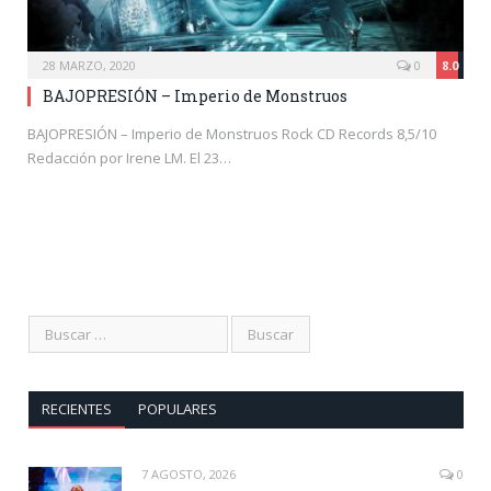
28 MARZO, 2020
0
8.0
BAJOPRESIÓN – Imperio de Monstruos
BAJOPRESIÓN – Imperio de Monstruos Rock CD Records 8,5/10
Redacción por Irene LM. El 23…
RECIENTES
POPULARES
7 AGOSTO, 2026
0