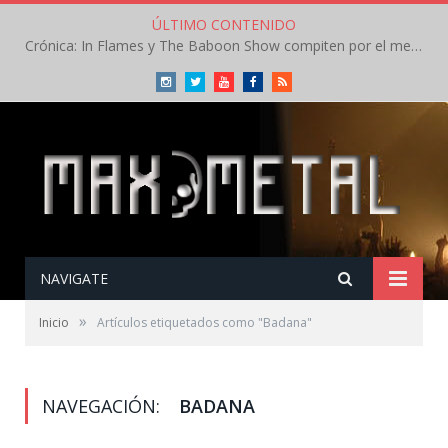
ÚLTIMO CONTENIDO
Crónica: In Flames y The Baboon Show compiten por el mejor concierto del día en el Leyendas del Rock – Viernes – Agosto 2026
Instagram
Twitter
Youtube
Facebook
RSS
NAVIGATE
»
Inicio
Artículos etiquetados como "Badana"
NAVEGACIÓN:
BADANA