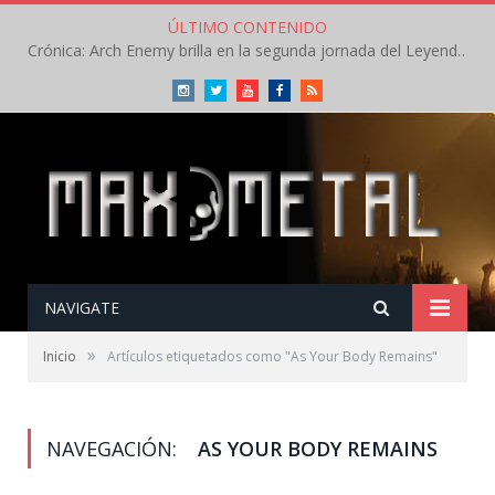
ÚLTIMO CONTENIDO
Crónica: Arch Enemy brilla en la segunda jornada del Leyendas del Rock – Jueves – Agosto 2026
Instagram
Twitter
Youtube
Facebook
RSS
NAVIGATE
»
Inicio
Artículos etiquetados como "As Your Body Remains"
NAVEGACIÓN:
AS YOUR BODY REMAINS