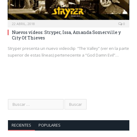
22 ABRIL, 2018
0
Nuevos vídeos: Stryper, Issa, Amanda Somerville y
City Of Thieves
Stryper presenta un nuevo videoclip “The Valley” (ver en la parte
superior de estas líneas) perteneciente a “God Damn Evil”…
RECIENTES
POPULARES