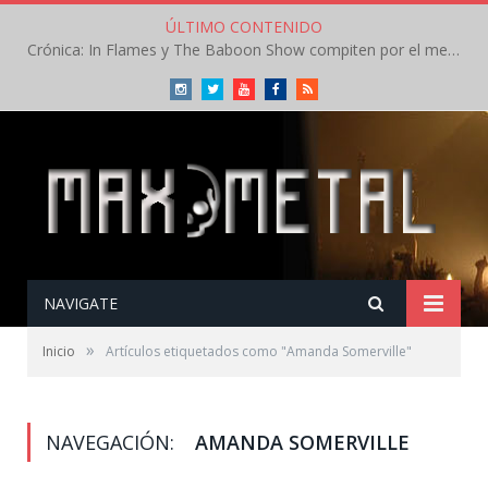
ÚLTIMO CONTENIDO
Crónica: In Flames y The Baboon Show compiten por el mejor concierto del día en el Leyendas del Rock – Viernes – Agosto 2026
Instagram
Twitter
Youtube
Facebook
RSS
NAVIGATE
»
Inicio
Artículos etiquetados como "Amanda Somerville"
NAVEGACIÓN:
AMANDA SOMERVILLE