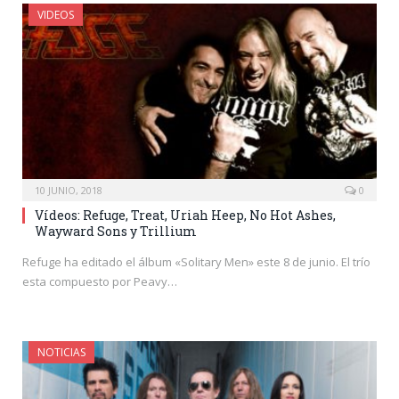
VIDEOS
10 JUNIO, 2018
0
Vídeos: Refuge, Treat, Uriah Heep, No Hot Ashes,
Wayward Sons y Trillium
Refuge ha editado el álbum «Solitary Men» este 8 de junio. El trío
esta compuesto por Peavy…
NOTICIAS