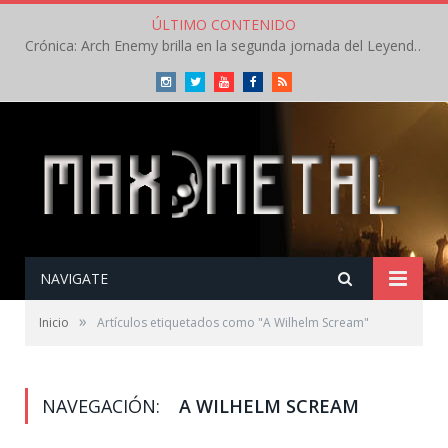
ÚLTIMO CONTENIDO
Crónica: Arch Enemy brilla en la segunda jornada del Leyendas del Rock – Jueves – Agosto 2026
Instagram
Twitter
Youtube
Facebook
RSS
NAVIGATE
»
Inicio
Artículos etiquetados como "A Wilhelm Scream"
NAVEGACIÓN:
A WILHELM SCREAM