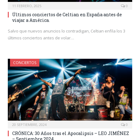
11 FEBRERO, 2025
0
Últimos conciertos de Celtian en España antes de
viajar a América.
Salvo que nuevos anuncios lo contradigan, Celtian enfila los 3
últimos conciertos antes de volar…
CONCIERTOS
20 SEPTIEMBRE, 2024
0
CRÓNICA: 30 Años tras el Apocalipsis – LEO JIMÉNEZ
– Septiembre 2024