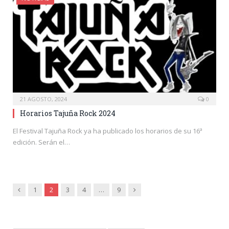
21 AGOSTO, 2024
0
Horarios Tajuña Rock 2024
El Festival Tajuña Rock ya ha publicado los horarios de su 16ª
edición. Serán el…
Anterior
Siguiente
1
2
3
4
…
9