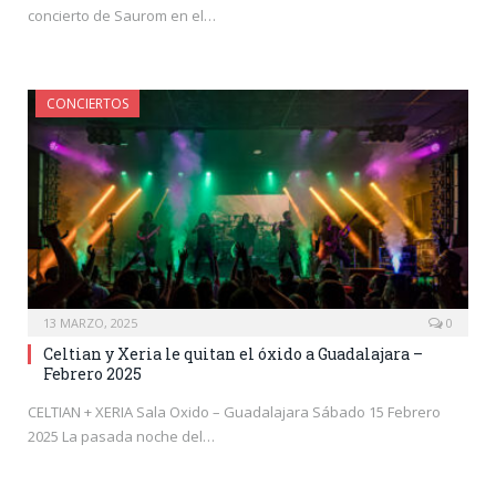
concierto de Saurom en el…
CONCIERTOS
13 MARZO, 2025
0
Celtian y Xeria le quitan el óxido a Guadalajara –
Febrero 2025
CELTIAN + XERIA Sala Oxido – Guadalajara Sábado 15 Febrero
2025 La pasada noche del…