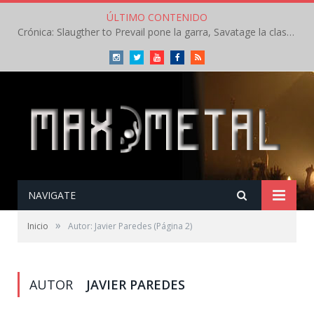
ÚLTIMO CONTENIDO
Crónica: Slaugther to Prevail pone la garra, Savatage la clase en la apertura del Leyendas del Rock – Miércoles – Agosto 2026
Instagram
Twitter
Youtube
Facebook
RSS
NAVIGATE
»
Inicio
Autor: Javier Paredes
(Página 2)
AUTOR
JAVIER PAREDES