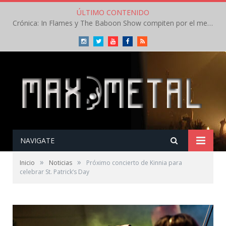
ÚLTIMO CONTENIDO
Crónica: In Flames y The Baboon Show compiten por el mejor concierto del día en el Leyendas del Rock – Viernes – Agosto 2026
Instagram
Twitter
Youtube
Facebook
RSS
NAVIGATE
»
»
Inicio
Noticias
Próximo concierto de Kinnia para
celebrar St. Patrick’s Day