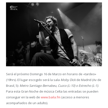
Será el próximo Domingo 16 de Marzo en horario de «tardeo»
(19hrs). El lugar escogido será la sala
Moby Dick
de Madrid (Av de
Brasil, 5):
Metro Santiago Bernabeu, Cuzco (L-10) o Estrecho (L-1)
.
Para esta Gran Noche de música Celta las entradas se pueden
conseguir en la web de
www.baila.fm
(acceso a menores
acompañados de un adulto).