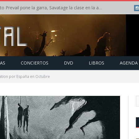
Crónica: Slaugther to Prevail pone la garra, Savatage la clase en la apertura del Leyendas del Rock – Miércoles – Agosto 2026
TAS
CONCIERTOS
DVD
LIBROS
AGENDA
cation por España en Octubre