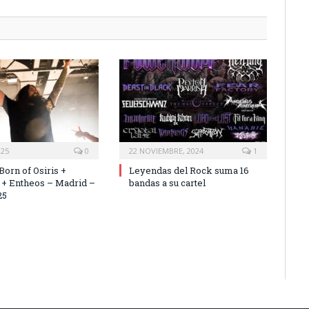
025
0
22 NOVIEMBRE, 2024
1
Born of Osiris +
Leyendas del Rock suma 16
 + Entheos – Madrid –
bandas a su cartel
25