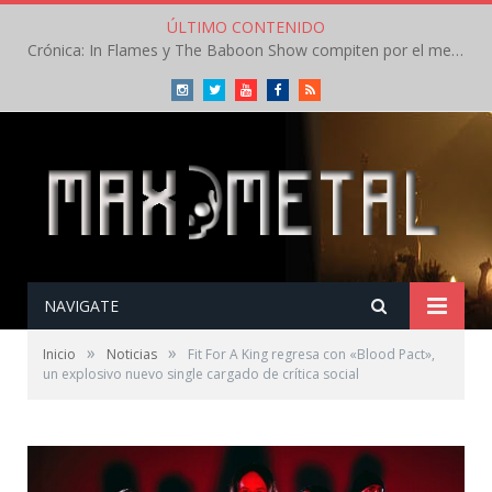
ÚLTIMO CONTENIDO
Crónica: In Flames y The Baboon Show compiten por el mejor concierto del día en el Leyendas del Rock – Viernes – Agosto 2026
Instagram
Twitter
Youtube
Facebook
RSS
NAVIGATE
»
»
Inicio
Noticias
Fit For A King regresa con «Blood Pact»,
un explosivo nuevo single cargado de crítica social