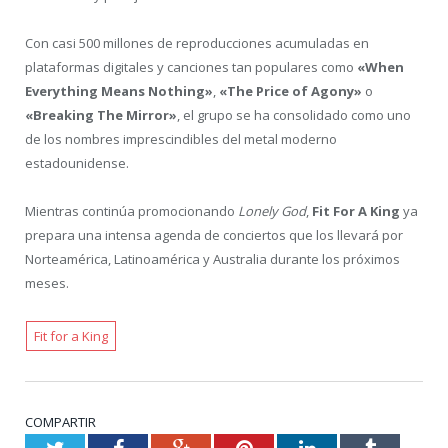
Con casi 500 millones de reproducciones acumuladas en
plataformas digitales y canciones tan populares como
«When
Everything Means Nothing»
,
«The Price of Agony»
o
«Breaking The Mirror»
, el grupo se ha consolidado como uno
de los nombres imprescindibles del metal moderno
estadounidense.
Mientras continúa promocionando
Lonely God
,
Fit For A King
ya
prepara una intensa agenda de conciertos que los llevará por
Norteamérica, Latinoamérica y Australia durante los próximos
meses.
Fit for a King
COMPARTIR
Twitter
Facebook
Google+
Pinterest
LinkedIn
Tumblr