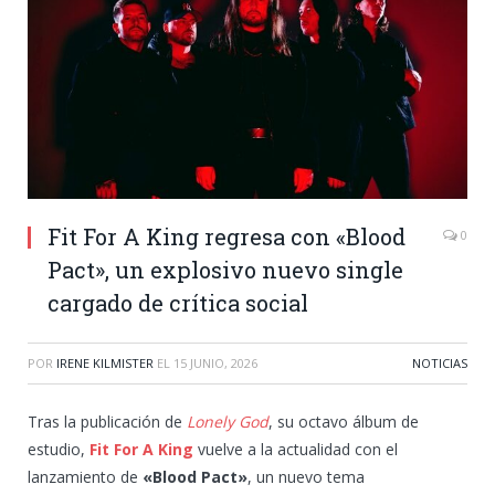
Fit For A King regresa con «Blood
0
Pact», un explosivo nuevo single
cargado de crítica social
POR
IRENE KILMISTER
EL
15 JUNIO, 2026
NOTICIAS
Tras la publicación de
Lonely God
, su octavo álbum de
estudio,
Fit For A King
vuelve a la actualidad con el
lanzamiento de
«Blood Pact»
, un nuevo tema