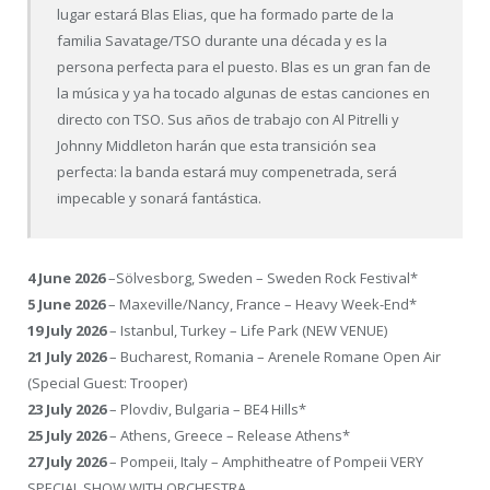
lugar estará Blas Elias, que ha formado parte de la
familia Savatage/TSO durante una década y es la
persona perfecta para el puesto. Blas es un gran fan de
la música y ya ha tocado algunas de estas canciones en
directo con TSO. Sus años de trabajo con Al Pitrelli y
Johnny Middleton harán que esta transición sea
perfecta: la banda estará muy compenetrada, será
impecable y sonará fantástica.
4 June 2026
–Sölvesborg, Sweden – Sweden Rock Festival*
5 June 2026
– Maxeville/Nancy, France – Heavy Week-End*
19 July 2026
– Istanbul, Turkey – Life Park (NEW VENUE)
21 July 2026
– Bucharest, Romania – Arenele Romane Open Air
(Special Guest: Trooper)
23 July 2026
– Plovdiv, Bulgaria – BE4 Hills*
25 July 2026
– Athens, Greece – Release Athens*
27 July 2026
– Pompeii, Italy – Amphitheatre of Pompeii VERY
SPECIAL SHOW WITH ORCHESTRA