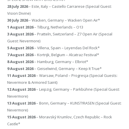
28 July 2026
– Este, Italy – Castello Carrarese (Special Guest:
Vision Divine)
30 July 2026
– Wacken, Germany – Wacken Open Air*
1 August 2026
– Tilburg, Netherlands – O13
3 August 2026
– Pratteln, Switzerland – Z7 Open Air (Special
Guest: Nevermore)
5 August 2026
– Villena, Spain – Leyendas Del Rock*
7 August 2026
– Kortrijk, Belgium – Alcatraz Festival*
8 August 2026
– Hamburg, Germany – Elbriot*
9 August 2026
– Geiselwind, Germany – Keep It True*
11 August 2026
– Warsaw, Poland – Progresja (Special Guests:
Nevermore & Armored Saint)
12 August 2026
– Leipzig, Germany – Parkbühne (Special Guest:
Nevermore)
13 August 2026
– Bonn, Germany – KUNST!RASEN (Special Guest:
Nevermore)
15 August 2026
– Moravský Krumlov, Czech Republic – Rock
Castle*