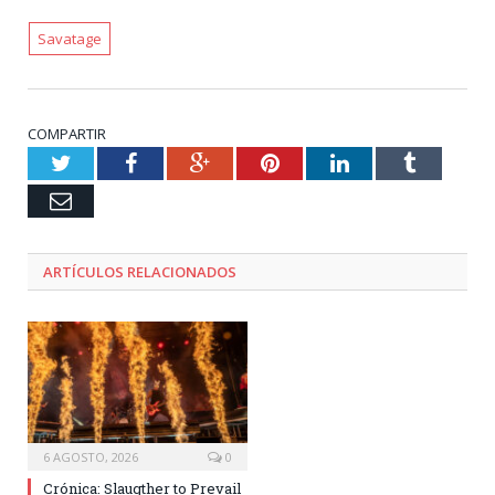
Savatage
COMPARTIR
Twitter
Facebook
Google+
Pinterest
LinkedIn
Tumblr
Email
ARTÍCULOS RELACIONADOS
6 AGOSTO, 2026
0
Crónica: Slaugther to Prevail