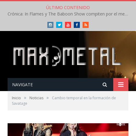
ÚLTIMO CONTENIDO
Crónica: In Flames y The Baboon Show compiten por el mejor concierto del día en el Leyendas del Rock – Viernes – Agosto 2026
Instagram
Twitter
Youtube
Facebook
RSS
NAVIGATE
»
»
Inicio
Noticias
Cambio temporal en la formación de
Savatage