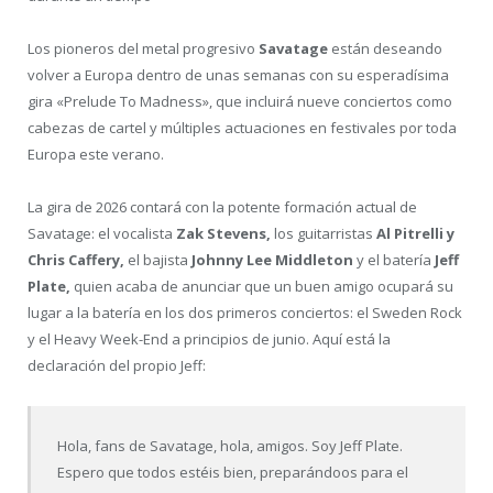
Los pioneros del metal progresivo
Savatage
están deseando
volver a Europa dentro de unas semanas con su esperadísima
gira «Prelude To Madness», que incluirá nueve conciertos como
cabezas de cartel y múltiples actuaciones en festivales por toda
Europa este verano.
La gira de 2026 contará con la potente formación actual de
Savatage: el vocalista
Zak Stevens,
los guitarristas
Al Pitrelli y
Chris Caffery,
el bajista
Johnny Lee Middleton
y el batería
Jeff
Plate,
quien acaba de anunciar que un buen amigo ocupará su
lugar a la batería en los dos primeros conciertos: el Sweden Rock
y el Heavy Week-End a principios de junio. Aquí está la
declaración del propio Jeff:
Hola, fans de Savatage, hola, amigos. Soy Jeff Plate.
Espero que todos estéis bien, preparándoos para el