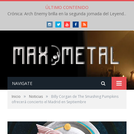
ÚLTIMO CONTENIDO
Crónica: Arch Enemy brilla en la segunda jornada del Leyendas del Rock – Jueves – Agosto 2026
Instagram
Twitter
Youtube
Facebook
RSS
NAVIGATE
»
»
Inicio
Noticias
Billy Corgan de The Smashing Pumpkins
ofrecerá concierto el Madrid en Septiembre