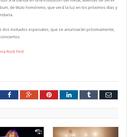
um, de título homónimo, que verá la luz en los próximos días y
endaria.
e dos invitados especiales, que se anunciarán próximamente,
 conciertos.
na Rock Fest
tter
Facebook
Google+
Pinterest
LinkedIn
Tumblr
Email