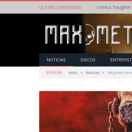
ÚLTIMO CONTENIDO
NOTICIAS
DISCOS
ENTREVIS
»
»
ESTÁS EN:
Inicio
Noticias
Megadeth anun