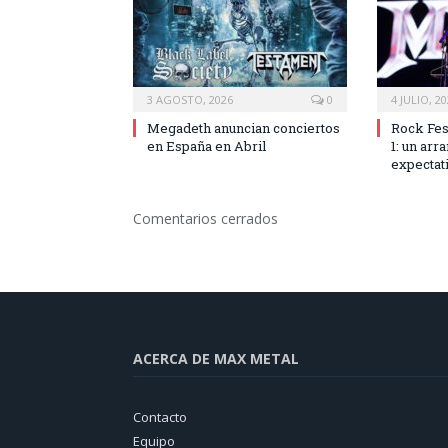
3 AGOSTO, 2026
0
4 JULIO, 2
Megadeth anuncian conciertos
Rock Fes
en España en Abril
1: un arra
expectat
Comentarios cerrados
ACERCA DE MAX METAL
Contacto
Equipo