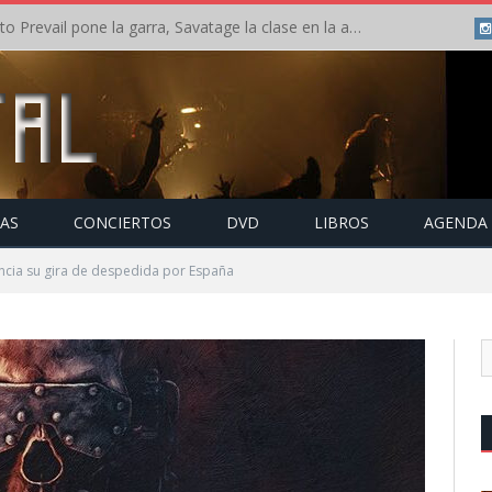
Crónica: Slaugther to Prevail pone la garra, Savatage la clase en la apertura del Leyendas del Rock – Miércoles – Agosto 2026
TAS
CONCIERTOS
DVD
LIBROS
AGENDA
cia su gira de despedida por España