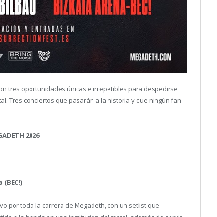
con tres oportunidades únicas e irrepetibles para despedirse
l. Tres conciertos que pasarán a la historia y que ningún fan
GADETH 2026
a
a (BEC!)
tivo por toda la carrera de Megadeth, con un setlist que
do a la banda en una institución del metal, además de servir