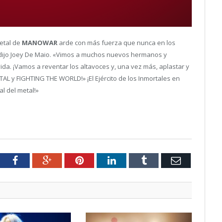
etal de
MANOWAR
arde con más fuerza que nunca en los
dijo Joey De Maio. «Vimos a muchos nuevos hermanos y
da. ¡Vamos a reventar los altavoces y, una vez más, aplastar y
AL y FIGHTING THE WORLD!» ¡El Ejército de los Inmortales en
l del metal!»
tter
Facebook
Google+
Pinterest
LinkedIn
Tumblr
Email