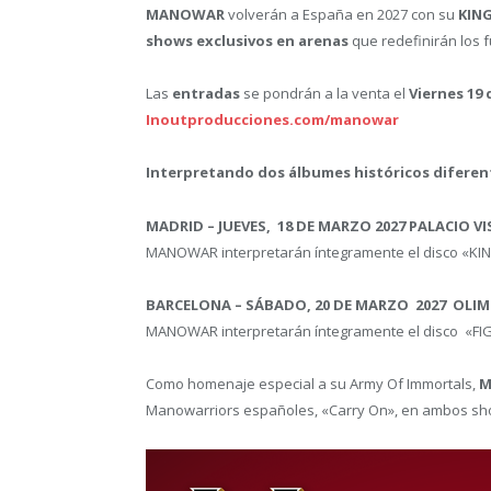
MANOWAR
volverán a España en 2027 con su
KIN
shows exclusivos en arenas
que redefinirán los 
Las
entradas
se pondrán a la venta el
Viernes 19
Inoutproducciones.com/manowar
Interpretando dos álbumes históricos diferen
MADRID – JUEVES, 18 DE MARZO 2027 PALACIO V
MANOWAR interpretarán íntegramente el disco «KIN
BARCELONA – S
ÁBADO
, 20
DE MARZO
2027 OLIM
MANOWAR interpretarán íntegramente el disco «FI
Como homenaje especial a su Army Of Immortals,
M
Manowarriors españoles, «Carry On», en ambos s