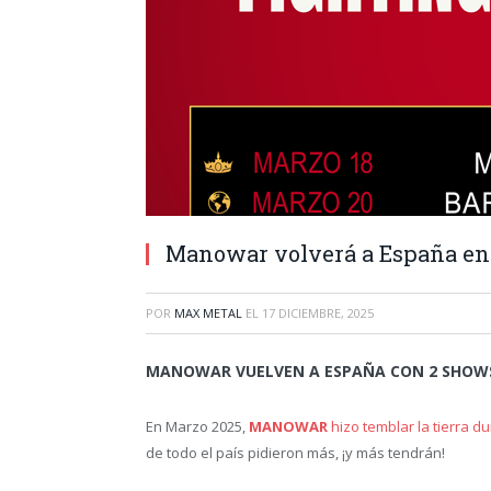
Manowar volverá a España en 
POR
MAX METAL
EL
17 DICIEMBRE, 2025
MANOWAR VUELVEN A ESPAÑA CON 2 SHOWS 
En Marzo 2025,
MANOWAR
hizo temblar la tierra d
de todo el país pidieron más, ¡y más tendrán!