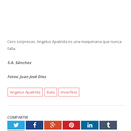
Cero sorpresas. Angelus Apatrida es una maquinaria que nunca
falla.
S.A. Sánchez
Fotos: Juan José Díez
Angelus Apatrida
Bala
Inverfest
COMPARTIR
Twitter
Facebook
Google+
Pinterest
LinkedIn
Tumblr