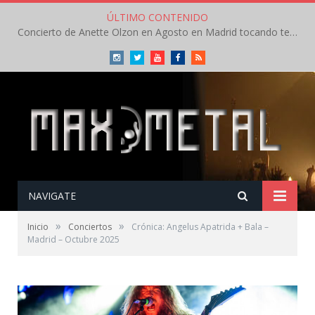
ÚLTIMO CONTENIDO
Concierto de Anette Olzon en Agosto en Madrid tocando temas de Nightwish
Instagram
Twitter
Youtube
Facebook
RSS
NAVIGATE
»
»
Inicio
Conciertos
Crónica: Angelus Apatrida + Bala –
Madrid – Octubre 2025