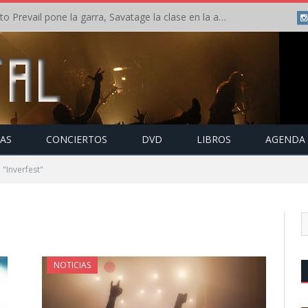
Crónica: Slaugther to Prevail pone la garra, Savatage la clase en la apertura del Leyendas del Rock – Miércoles – Agosto 2026
TAS
CONCIERTOS
DVD
LIBROS
AGENDA
"Inverfest"
NOTICIAS