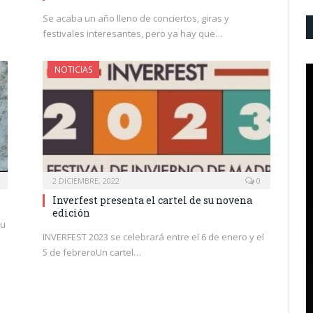
Se acaba un año lleno de conciertos, giras y
festivales interesantes, pero ya hay que…
NOTICIAS
2 DICIEMBRE, 2022
0
Inverfest presenta el cartel de su novena
edición
su
INVERFEST 2023 se celebrará entre el 6 de enero y el
5 de febreroUn cartel…