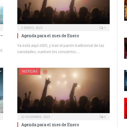
2 ENERO, 2025
1
 –
Agenda para el mes de Enero
Ya está aquí 2025, y tras el parón tradicional de las
25
navidades, vuelven los conciertos.…
NOTICIAS
22 DICIEMBRE, 2023
0
Agenda para el mes de Enero