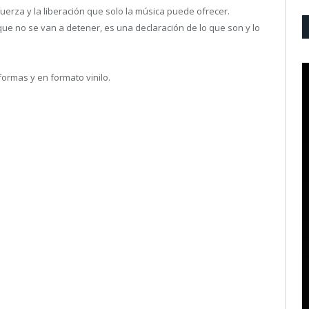
uerza y la liberación que solo la música puede ofrecer.
que no se van a detener, es una declaración de lo que son y lo
formas y en formato vinilo.