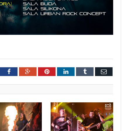
tter
Facebook
Google+
Pinterest
LinkedIn
Tumblr
Email