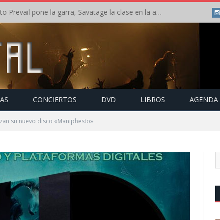
Crónica: Slaugther to Prevail pone la garra, Savatage la clase en la apertura del Leyendas del Rock – Miércoles – Agosto 2026
TAS
CONCIERTOS
DVD
LIBROS
AGENDA
nzan su nuevo disco «Maniphesto»