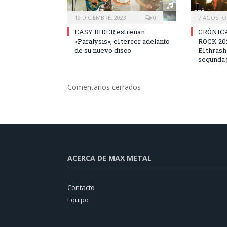
19 DICIEMBRE, 2023
0
7 AGOSTO,
EASY RIDER estrenan
CRÓNICA
«Paralysis», el tercer adelanto
ROCK 2022
de su nuevo disco
El thrash
segunda 
Comentarios cerrados
ACERCA DE MAX METAL
Contacto
Equipo