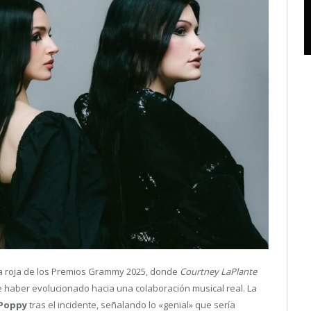
a roja de los Premios Grammy 2025, donde
Courtney LaPlante
e haber evolucionado hacia una colaboración musical real. La
Poppy
tras el incidente, señalando lo «genial» que sería