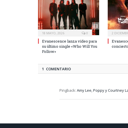
18 MAYO, 2026
0
2 DICIEMBR
Evanescence lanza vídeo para
Evanesce
su último single «Who Will You
conciert
Follow»
1 COMENTARIO
Pingback:
Amy Lee, Poppy y Courtney L