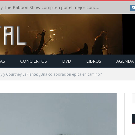
Crónica: In Flames y The Baboon Show compiten por el mejor concierto del día en el Leyendas del Rock – Viernes – Agosto 2026
TAS
CONCIERTOS
DVD
LIBROS
AGENDA
y y Courtney LaPlante: ¿Una colaboración épica en camino?