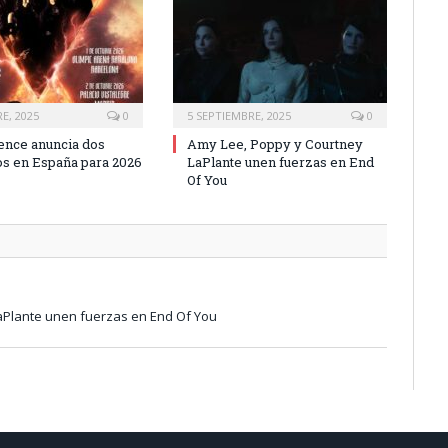
E, 2025
0
5 SEPTIEMBRE, 2025
0
nce anuncia dos
Amy Lee, Poppy y Courtney
os en España para 2026
LaPlante unen fuerzas en End
Of You
aPlante unen fuerzas en End Of You