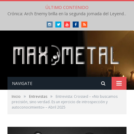
ÚLTIMO CONTENIDO
Crónica: Arch Enemy brilla en la segunda jornada del Leyendas del Rock – Jueves – Agosto 2026
Instagram
Twitter
Youtube
Facebook
RSS
NAVIGATE
»
»
Inicio
Entrevistas
Entrevista: Crossed – «No buscamos
precisión, sino verdad. Es un ejercicio de introspección y
autoconocimiento» – Abril 2025