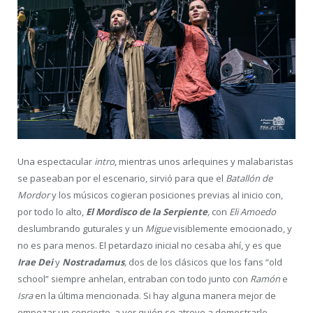
Una espectacular
intro
, mientras unos arlequines y malabaristas
se paseaban por el escenario, sirvió para que el
Batallón de
Mordor
y los músicos cogieran posiciones previas al inicio con,
por todo lo alto,
El Mordisco de la Serpiente
,
con
Eli Amoedo
deslumbrando guturales y un
Migue
visiblemente emocionado, y
no es para menos. El petardazo inicial no cesaba ahí, y es que
Irae Dei
y
Nostradamus
,
dos de los clásicos que los fans “old
school” siempre anhelan, entraban con todo junto con
Ramón
e
Isra
en la última mencionada. Si hay alguna manera mejor de
empezar un concierto, a ver quién se atreve a demostrarlo.