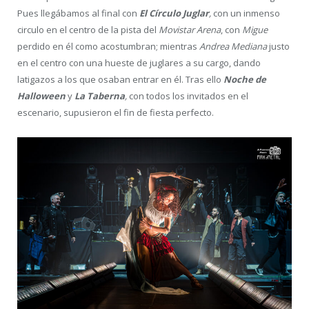
Pues llegábamos al final con
El Círculo Juglar
,
con un inmenso
circulo en el centro de la pista del
Movistar Arena
, con
Migue
perdido en él como acostumbran; mientras
Andrea Mediana
justo
en el centro con una hueste de juglares a su cargo, dando
latigazos a los que osaban entrar en él. Tras ello
Noche de
Halloween
y
La Taberna
,
con todos los invitados en el
escenario, supusieron el fin de fiesta perfecto.