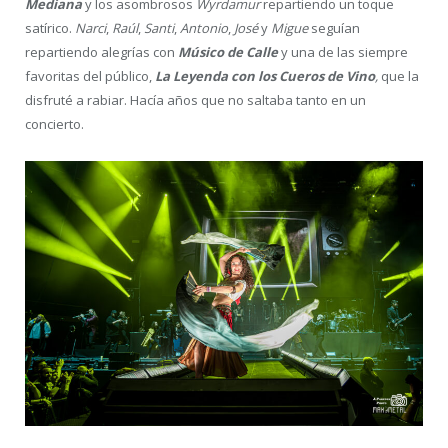
Mediana
y los asombrosos
Wyrdamur
repartiendo un toque
satírico.
Narci
,
Raúl
,
Santi
,
Antonio
,
José
y
Migue
seguían
repartiendo alegrías con
Músico de Calle
y una de las siempre
favoritas del público,
La Leyenda con los Cueros de Vino
,
que la
disfruté a rabiar. Hacía años que no saltaba tanto en un
concierto.