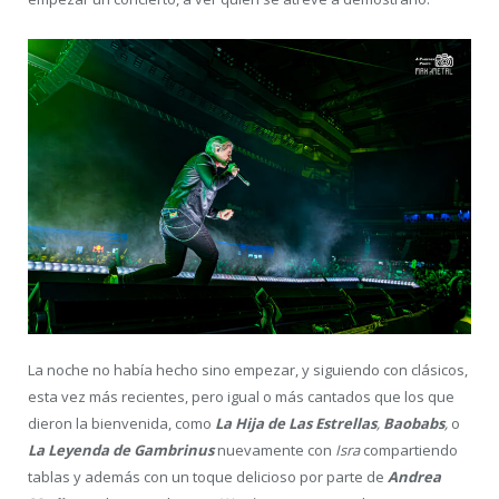
La noche no había hecho sino empezar, y siguiendo con clásicos,
esta vez más recientes, pero igual o más cantados que los que
dieron la bienvenida, como
La Hija de Las Estrellas
,
Baobabs
,
o
La Leyenda de Gambrinus
nuevamente con
Isra
compartiendo
tablas y además con un toque delicioso por parte de
Andrea