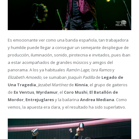
Es emocionante ver como una banda española, tan trabajadora
y humilde puede llegar a conseguir un semejante despliegue de
producción, iluminación, sonido, pirotecnia e invitados, pues iban
a estar acompañados de grandes músicos y amigos del
panorama. A los ya habituales
Ramón Lage
,
Isra Ramos
y
Elizabeth Amoedo
, se sumaban
Joaquín Padilla
de
Legado de
Una Tragedia
,
Jezabel Martínez
de
Kinnia
, el grupo de gaiteros
de
Ex Ventus
,
Wyrdamur
, el
Coro Mushi
,
El Batallón de
Mordor
,
Entrejuglares
y la bailarina
Andrea Mediana
. Como
vemos, la apuesta era clara, y el resultado ha sido superlativo.