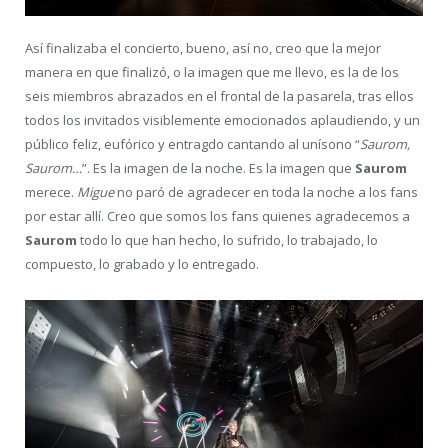
Así finalizaba el concierto, bueno, así no, creo que la mejor
manera en que finalizó, o la imagen que me llevo, es la de los
seis miembros abrazados en el frontal de la pasarela, tras ellos
todos los invitados visiblemente emocionados aplaudiendo, y un
público feliz, eufórico y entragdo cantando al unísono “
Saurom,
Saurom…
”. Es la imagen de la noche. Es la imagen que
Saurom
merece.
Migue
no paró de agradecer en toda la noche a los fans
por estar allí. Creo que somos los fans quienes agradecemos a
Saurom
todo lo que han hecho, lo sufrido, lo trabajado, lo
compuesto, lo grabado y lo entregado.