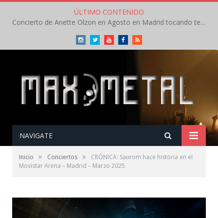
ÚLTIMO CONTENIDO
Concierto de Anette Olzon en Agosto en Madrid tocando temas de Nightwish
Instagram
Twitter
Youtube
Facebook
RSS
NAVIGATE
»
»
Inicio
Conciertos
CRÓNICA: Saurom hace historia en el
Movistar Arena – Madrid – Marzo 2025