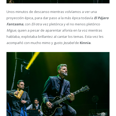
Unos minutos de descanso mientras volvíamos a ver una
proyección épica, para dar paso a la más épica todavía
El Pájaro
Fantasma
, con
Eli
otra vez pletórica y el no menos pletórico
Migue
, quien a pesar de aparentar afonía en la voz mientras
hablaba, explotaba brillantez al cantar los temas. Esta vez les
acompañó con mucho mimo y gusto
Jezabel
de
Kinnia
.