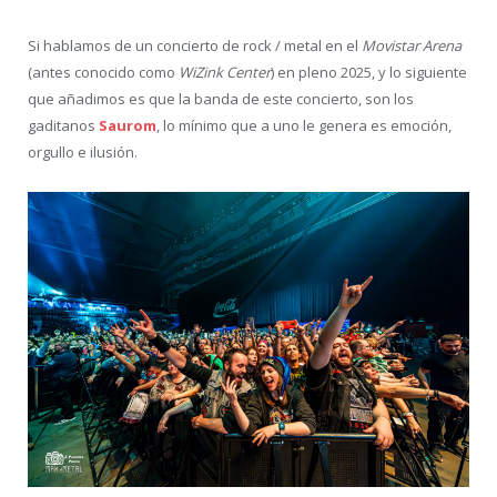
Si hablamos de un concierto de rock / metal en el
Movistar Arena
(antes conocido como
WiZink Center
) en pleno 2025, y lo siguiente
que añadimos es que la banda de este concierto, son los
gaditanos
Saurom
, lo mínimo que a uno le genera es emoción,
orgullo e ilusión.