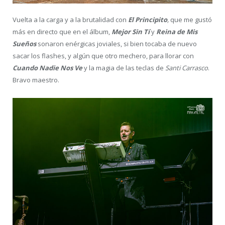
Vuelta a la carga y a la brutalidad con
El Principito
,
que me gustó
más en directo que en el álbum,
Mejor Sin Tí
y
Reina de Mis
Sueños
sonaron enérgicas joviales, si bien tocaba de nuevo
sacar los flashes, y algún que otro mechero, para llorar con
Cuando Nadie Nos Ve
y la magia de las teclas de
Santi Carrasco
.
Bravo maestro.