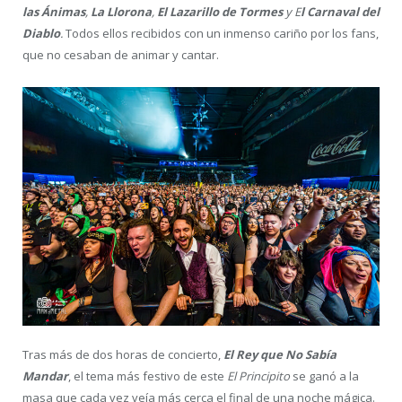
las Ánimas
,
La Llorona
,
El Lazarillo de Tormes
y E
l Carnaval del
Diablo
.
Todos ellos recibidos con un inmenso cariño por los fans,
que no cesaban de animar y cantar.
Tras más de dos horas de concierto,
El Rey que No Sabía
Mandar
, el tema más festivo de este
El Principito
se ganó a la
masa que cada vez veía más cerca el final de una noche mágica.