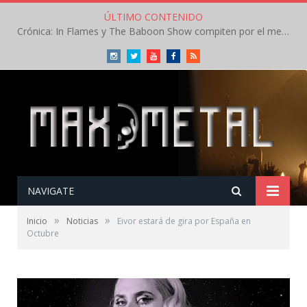
ÚLTIMO CONTENIDO
Crónica: In Flames y The Baboon Show compiten por el mejor concierto del día en el Leyendas del Rock – Viernes – Agosto 2026
Instagram
Twitter
Youtube
Facebook
RSS
NAVIGATE
»
»
Inicio
Noticias
Eivor estará de gira por España en
Octubre