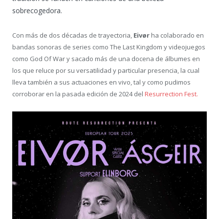
sobrecogedora.
Con más de dos décadas de trayectoria,
Eivør
ha colaborado en
bandas sonoras de series como The Last Kingdom y videojuegos
como God Of War y sacado más de una docena de álbumes en
los que reluce por su versatilidad y particular presencia, la cual
lleva también a sus actuaciones en vivo, tal y como pudimos
corroborar en la pasada edición de 2024 del
Resurrection Fest.