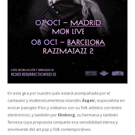
En esta gira por nuestro país estará acompañada por el
cantautor y multiinstrumentista islandés
Ásgeir,
especialista en
evocar paisajes fríos y solitarios con su folk artístico con tintes
electrónicos, y también por
Elinborg
, su hermana y también
feroesa cuya propuesta comparte esa sensibilidad etérea y
envolvente del art pop y folk contemporáneo.