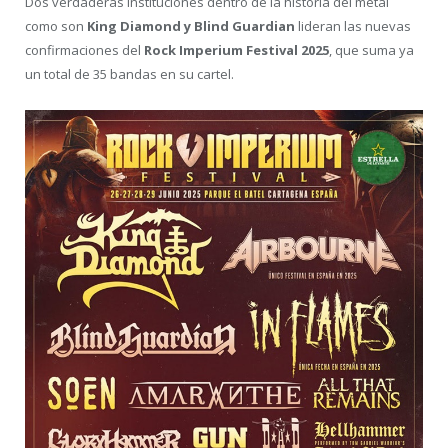
Dos verdaderas instituciones dentro de la historia del metal
como son
King Diamond y Blind Guardian
lideran las nuevas
confirmaciones del
Rock Imperium Festival 2025
, que suma ya
un total de 35 bandas en su cartel.