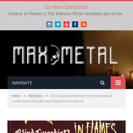
ÚLTIMO CONTENIDO
Crónica: In Flames y The Baboon Show compiten por el mejor concierto del día en el Leyendas del Rock – Viernes – Agosto 2026
Instagram
Twitter
Youtube
Facebook
RSS
NAVIGATE
»
»
Inicio
Noticias
Dos bandas míticas entre las nuevas
confirmaciones del Rock Imperium Festival