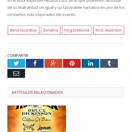
en el Rock Imperium Festival 2025, en el que podremos disfrutar
de su teatralidad sin igual y su fascinante narrativa en uno de los
conciertos más esperados del evento.
Blind Guardian
Delalma
King Diamond
Rock Imperium
COMPARTIR
Twitter
Facebook
Google+
Pinterest
LinkedIn
Tumblr
Email
ARTÍCULOS RELACIONADOS