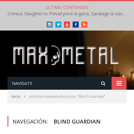
ÚLTIMO CONTENIDO
Crónica: Slaugther to Prevail pone la garra, Savatage la clase en la apertura del Leyendas del Rock – Miércoles – Agosto 2026
Instagram
Twitter
Youtube
Facebook
RSS
NAVIGATE
»
Inicio
Artículos etiquetados como "Blind Guardian"
NAVEGACIÓN:
BLIND GUARDIAN