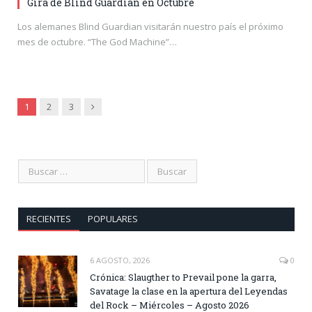
Gira de Blind Guardian en Octubre
Los alemanes Blind Guardian visitarán nuestro país el próximo
mes de octubre. “The God Machine”…
Siguiente
1
2
3
RECIENTES
POPULARES
6 AGOSTO, 2026
0
Crónica: Slaugther to Prevail pone la garra,
Savatage la clase en la apertura del Leyendas
del Rock – Miércoles – Agosto 2026