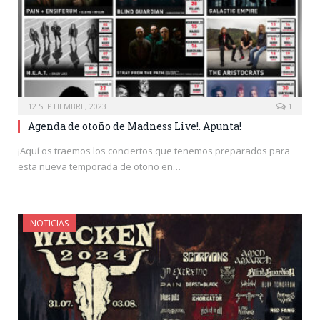
12 SEPTIEMBRE, 2023
1
Agenda de otoño de Madness Live!. Apunta!
¡Aquí os traemos los conciertos que tenemos preparados para
esta nueva temporada de otoño en…
NOTICIAS