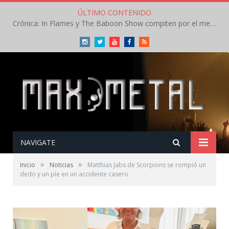
ÚLTIMO CONTENIDO
Crónica: In Flames y The Baboon Show compiten por el mejor concierto del día en el Leyendas del Rock – Viernes – Agosto 2026
Instagram
Twitter
Youtube
Facebook
RSS
NAVIGATE
»
»
Inicio
Noticias
Matthias Jabs de Scorpions se rompió un
dedo y un píe en un accidente casero