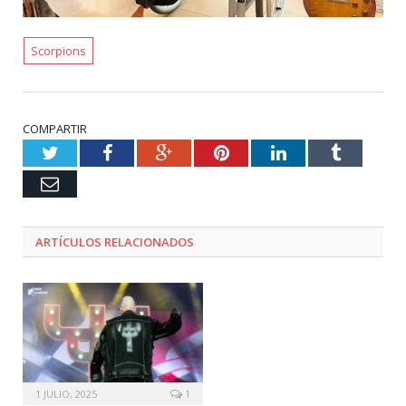
Scorpions
COMPARTIR
Twitter
Facebook
Google+
Pinterest
LinkedIn
Tumblr
Email
ARTÍCULOS RELACIONADOS
1 JULIO, 2025
1