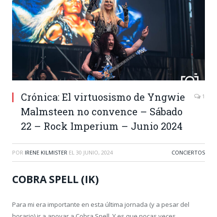
Crónica: El virtuosismo de Yngwie
1
Malmsteen no convence – Sábado
22 – Rock Imperium – Junio 2024
POR
IRENE KILMISTER
EL
30 JUNIO, 2024
CONCIERTOS
COBRA SPELL (IK)
Para mi era importante en esta última jornada (y a pesar del
horario) ir a apoyar a Cobra Spell. Y es que pocas veces