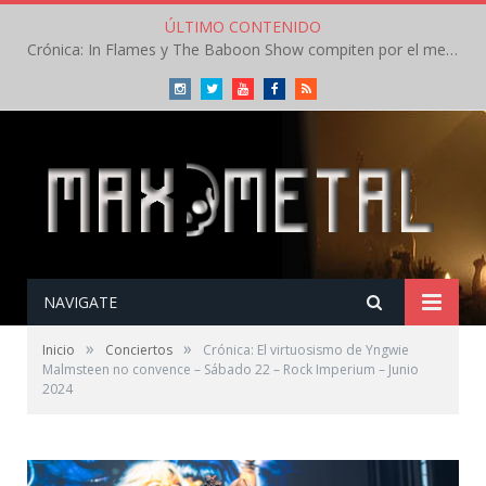
ÚLTIMO CONTENIDO
Crónica: Arch Enemy brilla en la segunda jornada del Leyendas del Rock – Jueves – Agosto 2026
Instagram
Twitter
Youtube
Facebook
RSS
NAVIGATE
»
»
Inicio
Conciertos
Crónica: El virtuosismo de Yngwie
Malmsteen no convence – Sábado 22 – Rock Imperium – Junio
2024