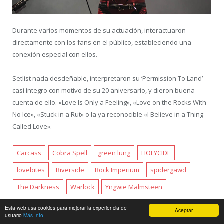
Durante varios momentos de su actuación, interactuaron
directamente con los fans en el público, estableciendo una
conexión especial con ellos.
Setlist nada desdeñable, interpretaron su ‘Permission To Land’
casi íntegro con motivo de su 20 aniversario, y dieron buena
cuenta de ello. «Love Is Only a Feeling», «Love on the Rocks With
No Ice», «Stuck in a Rut» o la ya reconocible «I Believe in a Thing
Called Love».
Carcass
Cobra Spell
green lung
HOLYCIDE
lovebites
Riverside
Rock Imperium
spidergawd
The Darkness
Warlock
Yngwie Malmsteen
Esta web usa cookies para mejorar la experiencia de
Aceptar
usuario
Más Info