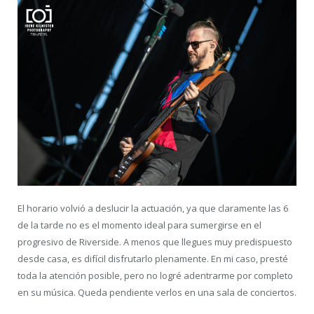
El horario volvió a deslucir la actuación, ya que claramente las 6
de la tarde no es el momento ideal para sumergirse en el
progresivo de Riverside. A menos que llegues muy predispuesto
desde casa, es difícil disfrutarlo plenamente. En mi caso, presté
toda la atención posible, pero no logré adentrarme por completo
en su música. Queda pendiente verlos en una sala de conciertos.