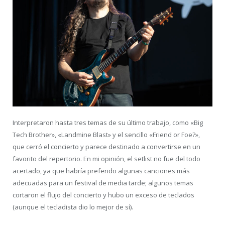
Interpretaron hasta tres temas de su último trabajo, como «Big
Tech Brother», «Landmine Blast» y el sencillo «Friend or Foe?»,
que cerró el concierto y parece destinado a convertirse en un
favorito del repertorio. En mi opinión, el setlist no fue del todo
acertado, ya que habría preferido algunas canciones más
adecuadas para un festival de media tarde; algunos temas
cortaron el flujo del concierto y hubo un exceso de teclados
(aunque el tecladista dio lo mejor de sí).