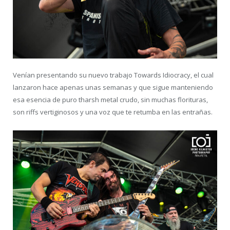
Venían presentando su nuevo trabajo Towards Idiocracy, el cual
lanzaron hace apenas unas semanas y que sigue manteniendo
esa esencia de puro tharsh metal crudo, sin muchas florituras,
son riffs vertiginosos y una voz que te retumba en las entrañas.