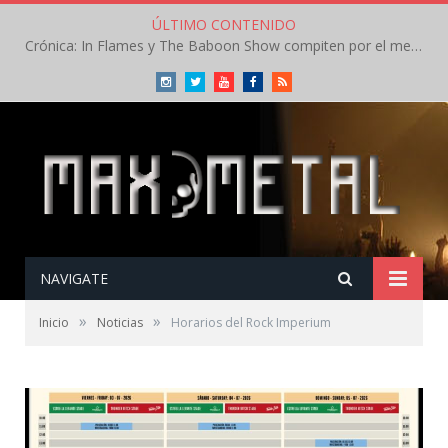
ÚLTIMO CONTENIDO
Crónica: In Flames y The Baboon Show compiten por el mejor concierto del día en el Leyendas del Rock – Viernes – Agosto 2026
Instagram
Twitter
Youtube
Facebook
RSS
NAVIGATE
»
»
Inicio
Noticias
Horarios del Rock Imperium