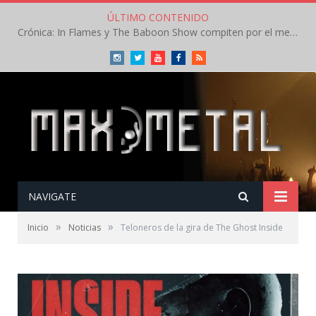
ÚLTIMO CONTENIDO
Crónica: In Flames y The Baboon Show compiten por el mejor concierto del día en el Leyendas del Rock – Viernes – Agosto 2026
Instagram
Twitter
Youtube
Facebook
RSS
NAVIGATE
»
»
Inicio
Noticias
Teloneros de la gira de The Ghost Inside