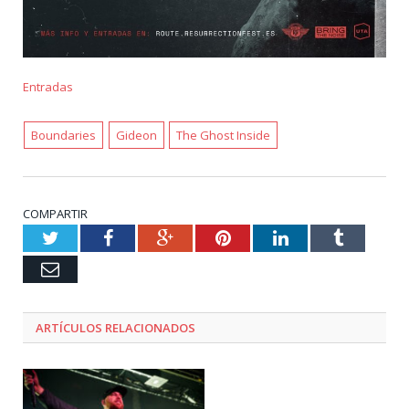
Entradas
Boundaries
Gideon
The Ghost Inside
COMPARTIR
Twitter
Facebook
Google+
Pinterest
LinkedIn
Tumblr
Email
ARTÍCULOS RELACIONADOS