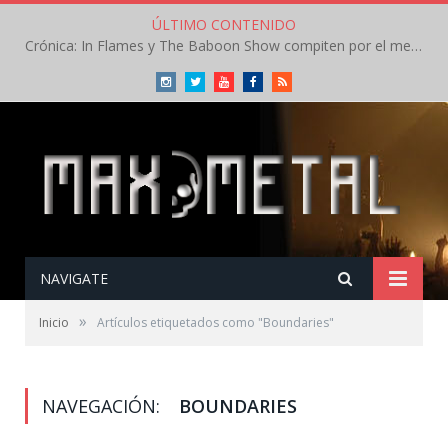
ÚLTIMO CONTENIDO
Crónica: In Flames y The Baboon Show compiten por el mejor concierto del día en el Leyendas del Rock – Viernes – Agosto 2026
Instagram
Twitter
Youtube
Facebook
RSS
NAVIGATE
»
Inicio
Artículos etiquetados como "Boundaries"
NAVEGACIÓN:
BOUNDARIES