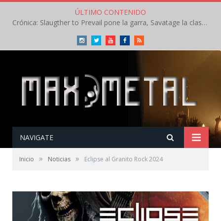
ÚLTIMO CONTENIDO
Crónica: Slaugther to Prevail pone la garra, Savatage la clase en la apertura del Leyendas del Rock – Miércoles – Agosto 2026
Instagram
Twitter
Youtube
Facebook
RSS
NAVIGATE
»
»
Inicio
Noticias
Eclipse al Granito Rock 2024