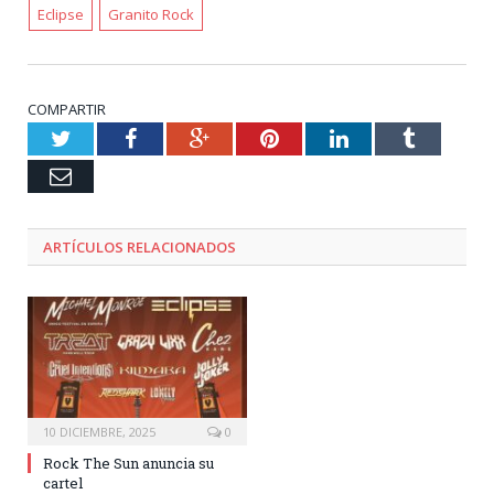
Eclipse
Granito Rock
COMPARTIR
Twitter
Facebook
Google+
Pinterest
LinkedIn
Tumblr
Email
ARTÍCULOS RELACIONADOS
10 DICIEMBRE, 2025
0
Rock The Sun anuncia su
cartel