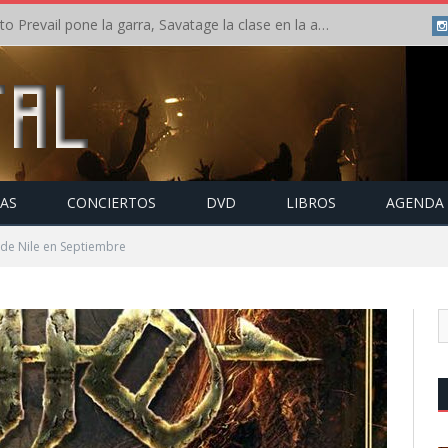
Crónica: Slaugther to Prevail pone la garra, Savatage la clase en la apertura del Leyendas del Rock – Miércoles – Agosto 2026
TAS
CONCIERTOS
DVD
LIBROS
AGENDA
 de Nile en Septiembre