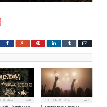
tter
Facebook
Google+
Pinterest
LinkedIn
Tumblr
Email
MBRE, 2024
0
2 SEPTIEMBRE, 2024
0
nuncia 11 bandas para
Agenda para el mes de