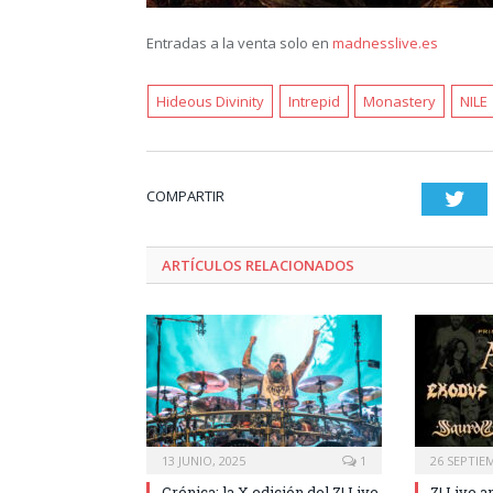
Entradas a la venta solo en
madnesslive.es
Hideous Divinity
Intrepid
Monastery
NILE
COMPARTIR
Twi
ARTÍCULOS RELACIONADOS
13 JUNIO, 2025
1
26 SEPTIE
Crónica: la X edición del Z! Live
Z! Live a