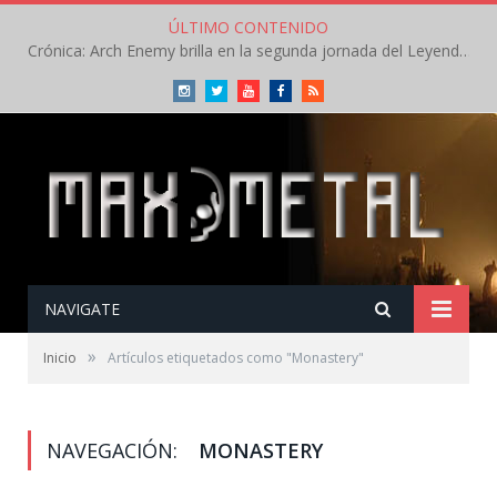
ÚLTIMO CONTENIDO
Crónica: Arch Enemy brilla en la segunda jornada del Leyendas del Rock – Jueves – Agosto 2026
Instagram
Twitter
Youtube
Facebook
RSS
NAVIGATE
»
Inicio
Artículos etiquetados como "Monastery"
NAVEGACIÓN:
MONASTERY