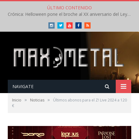
ÚLTIMO CONTENIDO
Crónica: Helloween pone el broche al XX aniversario del Leyendas del Rock – Sábado – Agosto 2026
Instagram
Twitter
Youtube
Facebook
RSS
NAVIGATE
»
»
Inicio
Noticias
Últimos abonos para el Z! Live 2024 a 120
€