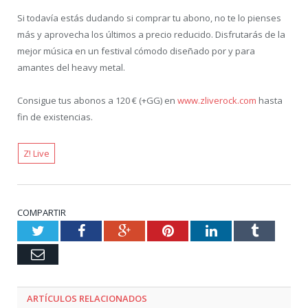
Si todavía estás dudando si comprar tu abono, no te lo pienses
más y aprovecha los últimos a precio reducido. Disfrutarás de la
mejor música en un festival cómodo diseñado por y para
amantes del heavy metal.
Consigue tus abonos a 120 € (+GG) en
www.zliverock.com
hasta
fin de existencias.
Z! Live
COMPARTIR
Twitter
Facebook
Google+
Pinterest
LinkedIn
Tumblr
Email
ARTÍCULOS RELACIONADOS