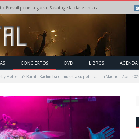
Crónica: Slaugther to Prevail pone la garra, Savatage la clase en la apertura del Leyendas del Rock – Miércoles – Agosto 2026
TAS
CONCIERTOS
DVD
LIBROS
AGENDA
rby Motoreta’s Burrito Kachimba demuestra su potencial en Madrid – Abril 202