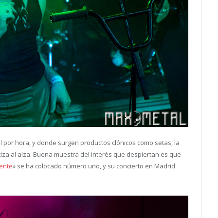
 por hora, y donde surgen productos clónicos como setas, la
tiza al alza. Buena muestra del interés que despiertan es que
tente
» se ha colocado número uno, y su concierto en Madrid