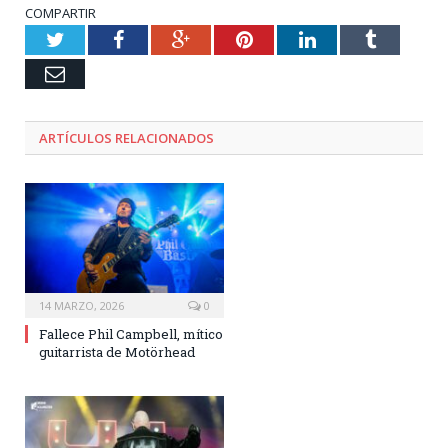
COMPARTIR
Twitter
Facebook
Google+
Pinterest
LinkedIn
Tumblr
Email
ARTÍCULOS RELACIONADOS
14 MARZO, 2026
0
Fallece Phil Campbell, mítico
guitarrista de Motörhead