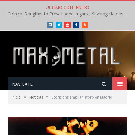
ÚLTIMO CONTENIDO
Crónica: Slaugther to Prevail pone la garra, Savatage la clase en la apertura del Leyendas del Rock – Miércoles – Agosto 2026
Instagram
Twitter
Youtube
Facebook
RSS
NAVIGATE
»
»
Inicio
Noticias
Scorpions amplían aforo en Madrid