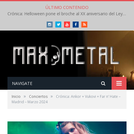
ÚLTIMO CONTENIDO
Crónica: Helloween pone el broche al XX aniversario del Leyendas del Rock – Sábado – Agosto 2026
Instagram
Twitter
Youtube
Facebook
RSS
NAVIGATE
»
»
Inicio
Conciertos
Crónica: Ankor + Vukovi + Far n’ Hate –
Madrid – Marzo 2024