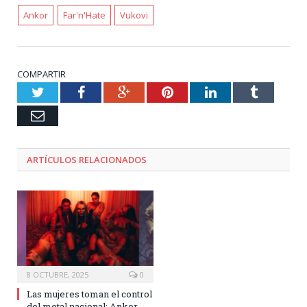
Ankor
Far'n'Hate
Vukovi
COMPARTIR
Twitter
Facebook
Google+
Pinterest
LinkedIn
Tumblr
Email
ARTÍCULOS RELACIONADOS
8 OCTUBRE, 2025
0
Las mujeres toman el control
del metal nacional: Ankor,