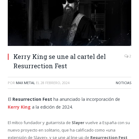
Kerry King se une al cartel del
2
Resurrection Fest
POR
MAX METAL
EL
28 FEBRERO, 2024
NOTICIAS
El
Resurrection Fest
ha anunciado la incorporación de
Kerry King
a la edición de 2024.
El mítico fundador y guitarrista de
Slayer
vuelve a España con su
nuevo proyecto en solitario, que ha calificado como «una
extensión de Slayer», y se une al line up de
Resurrection Fest