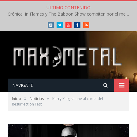
ÚLTIMO CONTENIDO
Crónica: In Flames y The Baboon Show compiten por el mejor concierto del día en el Leyendas del Rock – Viernes – Agosto 2026
Instagram
Twitter
Youtube
Facebook
RSS
NAVIGATE
»
»
Inicio
Noticias
Kerry King se une al cartel del
Resurrection Fest