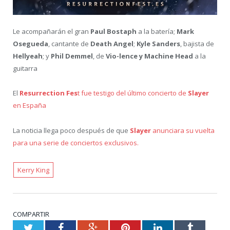
Le acompañarán el gran
Paul Bostaph
a la batería;
Mark
Osegueda
, cantante de
Death Angel
;
Kyle Sanders
, bajista de
Hellyeah
; y
Phil Demmel
, de
Vio-lence y Machine Head
a la
guitarra
El
Resurrection Fes
t fue testigo del último concierto de
Slayer
en España
La noticia llega poco después de que
Slayer
anunciara su vuelta
para una serie de conciertos exclusivos.
Kerry King
COMPARTIR
Twitter
Facebook
Google+
Pinterest
LinkedIn
Tumblr