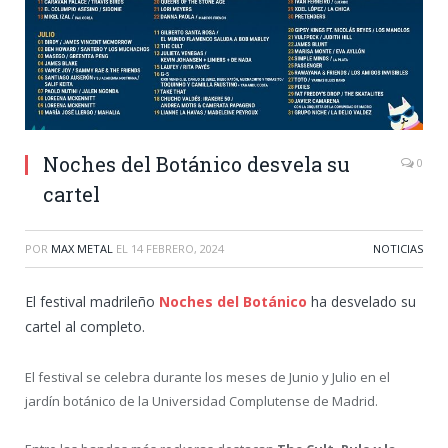
Noches del Botánico desvela su
0
cartel
POR
MAX METAL
EL
14 FEBRERO, 2024
NOTICIAS
El festival madrileño
Noches del Botánico
ha desvelado su
cartel al completo.
El festival se celebra durante los meses de Junio y Julio en el
jardín botánico de la Universidad Complutense de Madrid.