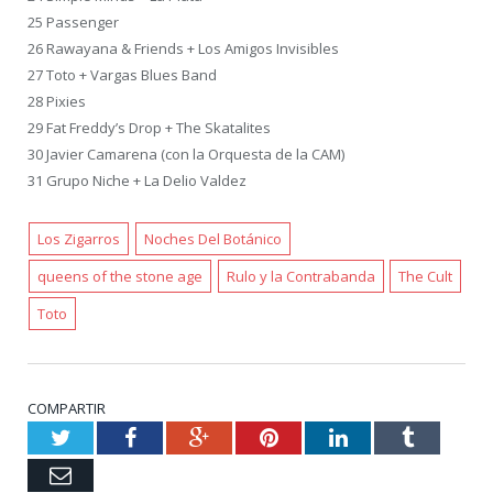
25 Passenger
26 Rawayana & Friends + Los Amigos Invisibles
27 Toto + Vargas Blues Band
28 Pixies
29 Fat Freddy’s Drop + The Skatalites
30 Javier Camarena (con la Orquesta de la CAM)
31 Grupo Niche + La Delio Valdez
Los Zigarros
Noches Del Botánico
queens of the stone age
Rulo y la Contrabanda
The Cult
Toto
COMPARTIR
Twitter
Facebook
Google+
Pinterest
LinkedIn
Tumblr
Email