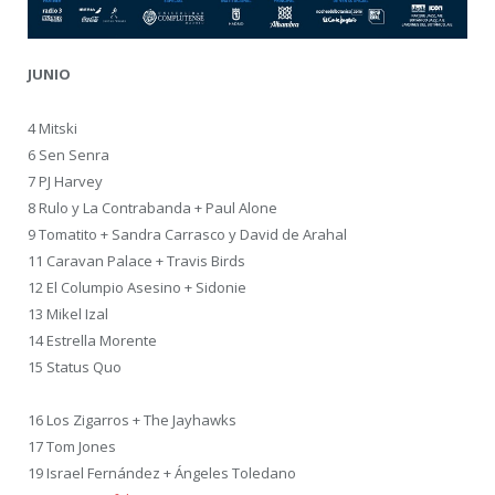
JUNIO
4 Mitski
6 Sen Senra
7 PJ Harvey
8 Rulo y La Contrabanda + Paul Alone
9 Tomatito + Sandra Carrasco y David de Arahal
11 Caravan Palace + Travis Birds
12 El Columpio Asesino + Sidonie
13 Mikel Izal
14 Estrella Morente
15 Status Quo
16 Los Zigarros + The Jayhawks
17 Tom Jones
19 Israel Fernández + Ángeles Toledano