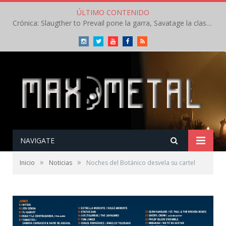
ÚLTIMO CONTENIDO
Crónica: Slaugther to Prevail pone la garra, Savatage la clase en la apertura del Leyendas del Rock – Miércoles – Agosto 2026
Instagram
Twitter
Youtube
Facebook
RSS
NAVIGATE
»
»
Inicio
Noticias
Noches del Botánico desvela su cartel