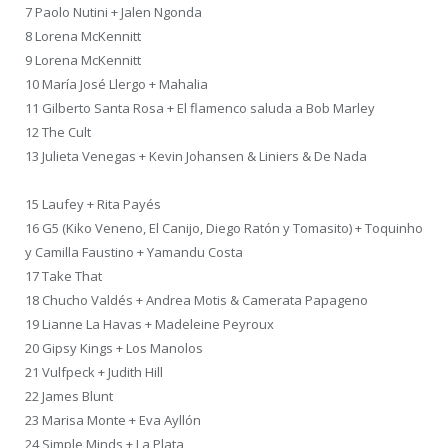
7 Paolo Nutini + Jalen Ngonda
8 Lorena McKennitt
9 Lorena McKennitt
10 María José Llergo + Mahalia
11 Gilberto Santa Rosa + El flamenco saluda a Bob Marley
12 The Cult
13 Julieta Venegas + Kevin Johansen & Liniers & De Nada
15 Laufey + Rita Payés
16 G5 (Kiko Veneno, El Canijo, Diego Ratón y Tomasito) + Toquinho
y Camilla Faustino + Yamandu Costa
17 Take That
18 Chucho Valdés + Andrea Motis & Camerata Papageno
19 Lianne La Havas + Madeleine Peyroux
20 Gipsy Kings + Los Manolos
21 Vulfpeck + Judith Hill
22 James Blunt
23 Marisa Monte + Eva Ayllón
24 Simple Minds + La Plata