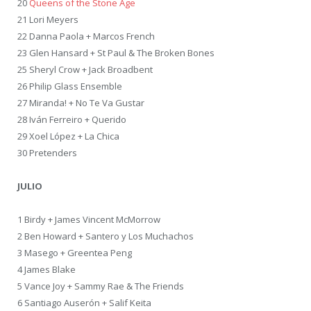
20
Queens of the Stone Age
21 Lori Meyers
22 Danna Paola + Marcos French
23 Glen Hansard + St Paul & The Broken Bones
25 Sheryl Crow + Jack Broadbent
26 Philip Glass Ensemble
27 Miranda! + No Te Va Gustar
28 Iván Ferreiro + Querido
29 Xoel López + La Chica
30 Pretenders
JULIO
1 Birdy + James Vincent McMorrow
2 Ben Howard + Santero y Los Muchachos
3 Masego + Greentea Peng
4 James Blake
5 Vance Joy + Sammy Rae & The Friends
6 Santiago Auserón + Salif Keita