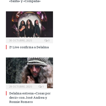
«Santa» y «Compaña»
30 OCTUBRE, 2025
0
Z! Live confirma a Delalma
29 OCTUBRE, 2025
1
Delalma estrena «Cosas por
decir» con José Andrea y
Ronnie Romero