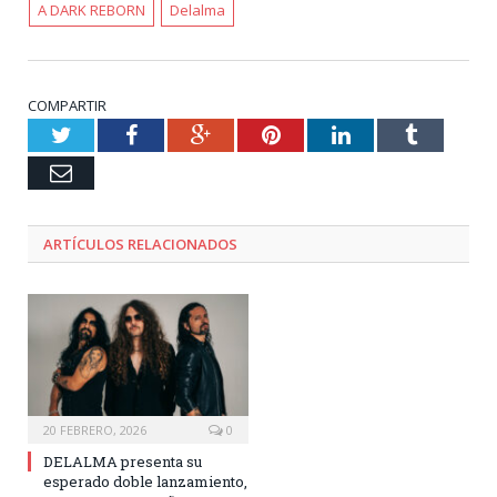
A DARK REBORN
Delalma
COMPARTIR
Twitter
Facebook
Google+
Pinterest
LinkedIn
Tumblr
Email
ARTÍCULOS RELACIONADOS
20 FEBRERO, 2026
0
DELALMA presenta su
esperado doble lanzamiento,