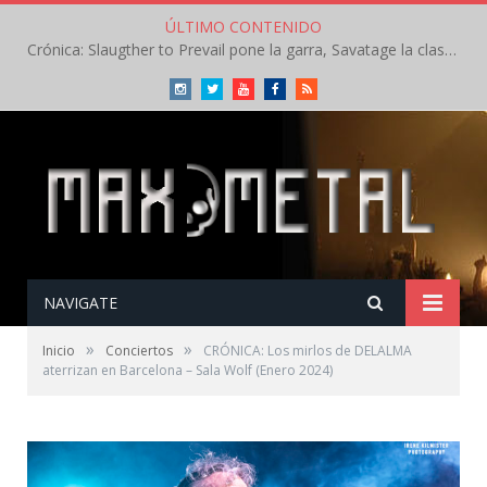
ÚLTIMO CONTENIDO
Crónica: Slaugther to Prevail pone la garra, Savatage la clase en la apertura del Leyendas del Rock – Miércoles – Agosto 2026
Instagram
Twitter
Youtube
Facebook
RSS
NAVIGATE
»
»
Inicio
Conciertos
CRÓNICA: Los mirlos de DELALMA
aterrizan en Barcelona – Sala Wolf (Enero 2024)