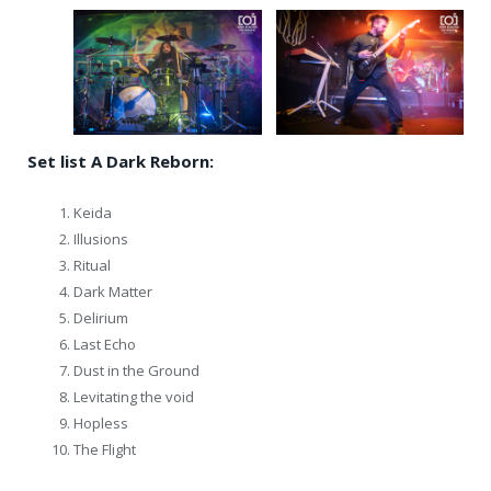
Set list
A Dark Reborn:
Keida
Illusions
Ritual
Dark Matter
Delirium
Last Echo
Dust in the Ground
Levitating the void
Hopless
The Flight