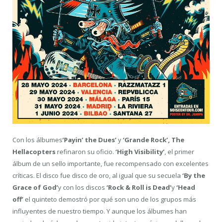
Con los álbumes
‘Payin’ the Dues’
y
‘Grande Rock’, The
Hellacopters
refinaron su oficio.
‘High Visibility’
, el primer
álbum de un sello importante, fue recompensado con excelentes
críticas. El disco fue disco de oro, al igual que su secuela
‘By the
Grace of God’
y con los discos
‘Rock & Roll is Dead’
y
‘Head
off’
el quinteto demostró por qué son uno de los grupos más
influyentes de nuestro tiempo. Y aunque los álbumes han