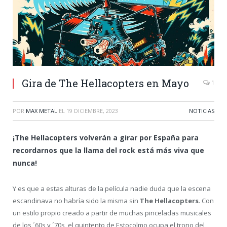
Gira de The Hellacopters en Mayo
1
POR
MAX METAL
EL
19 DICIEMBRE, 2023
NOTICIAS
¡The Hellacopters volverán a girar por España para
recordarnos que la llama del rock está más viva que
nunca!
Y es que a estas alturas de la película nadie duda que la escena
escandinava no habría sido la misma sin
The Hellacopters
. Con
un estilo propio creado a partir de muchas pinceladas musicales
de los ´60s y ´70s, el quintento de Estocolmo ocupa el trono del