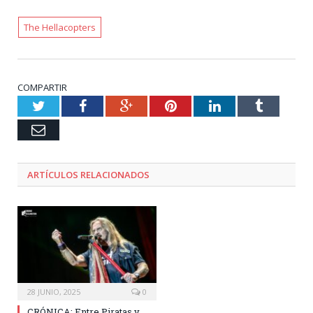
The Hellacopters
COMPARTIR
Twitter
Facebook
Google+
Pinterest
LinkedIn
Tumblr
Email
ARTÍCULOS RELACIONADOS
28 JUNIO, 2025
0
CRÓNICA: Entre Piratas y