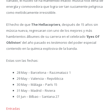
variado, el núcleo se ha mantenido intacto: música rock llena de
energía y conmovedora que logra ser tan suciamente peligrosa
como melódicamente irresistible.
El hecho de que
The Hellacopters
, después de 15 años sin
música nueva, regresaran con uno de los mejores y más
hambrientos álbumes de su carrera en el celebrado
‘Eyes Of
Oblivion’
del año pasado es testimonio del poder especial
contenido en la química explosiva de la banda.
Estas son las fechas:
28 May – Barcelona – Razzmatazz 1
29 May – Valencia – Repvblicca
30 May – Málaga – París 15
31 May – Madrid – Riviera
01 Jun – Bilbao – Santana 27
Entradas