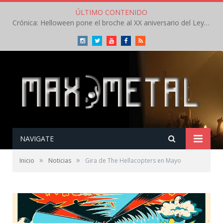
ÚLTIMO CONTENIDO
Crónica: Helloween pone el broche al XX aniversario del Leyendas del Rock – Sábado – Agosto 2026
Instagram
Twitter
Youtube
Facebook
RSS
NAVIGATE
»
»
Inicio
Noticias
Gira de The Hellacopters en Mayo