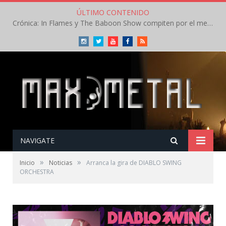
ÚLTIMO CONTENIDO
Crónica: In Flames y The Baboon Show compiten por el mejor concierto del día en el Leyendas del Rock – Viernes – Agosto 2026
Instagram
Twitter
Youtube
Facebook
RSS
NAVIGATE
»
»
Inicio
Noticias
Arranca la gira de DIABLO SWING
ORCHESTRA