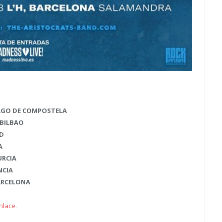
TIAGO DE COMPOSTELA
– BILBAO
ID
A
URCIA
NCIA
BARCELONA
nlace
.