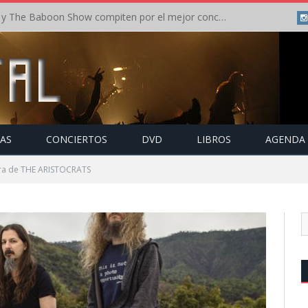
Crónica: In Flames y The Baboon Show compiten por el mejor concierto del día en el Leyendas del Rock – Viernes – Agosto 2026
TAS
CONCIERTOS
DVD
LIBROS
AGENDA
gira de THE ARISTOCRATS