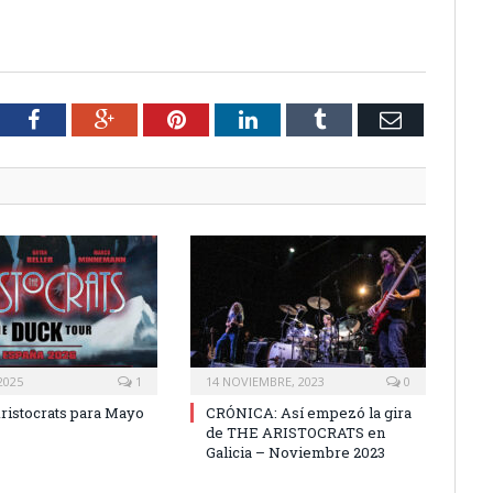
tter
Facebook
Google+
Pinterest
LinkedIn
Tumblr
Email
2025
1
14 NOVIEMBRE, 2023
0
Aristocrats para Mayo
CRÓNICA: Así empezó la gira
de THE ARISTOCRATS en
Galicia – Noviembre 2023