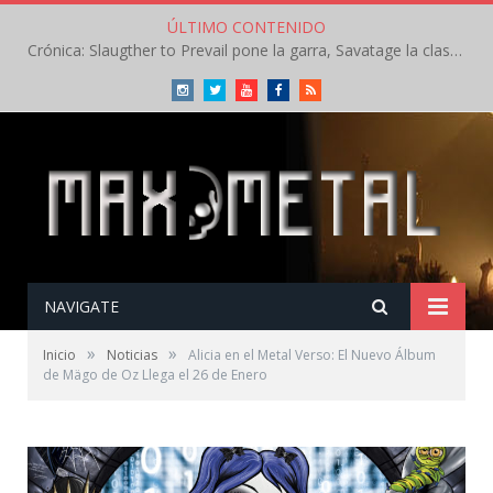
ÚLTIMO CONTENIDO
Crónica: Slaugther to Prevail pone la garra, Savatage la clase en la apertura del Leyendas del Rock – Miércoles – Agosto 2026
Instagram
Twitter
Youtube
Facebook
RSS
NAVIGATE
»
»
Inicio
Noticias
Alicia en el Metal Verso: El Nuevo Álbum
de Mägo de Oz Llega el 26 de Enero