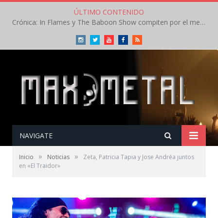
ÚLTIMO CONTENIDO
Crónica: In Flames y The Baboon Show compiten por el mejor concierto del día en el Leyendas del Rock – Viernes – Agosto 2026
Instagram
Twitter
Youtube
Facebook
RSS
NAVIGATE
»
»
Inicio
Noticias
Zeta, Patricia Tapia y Jose Andrëa juntos
en «El Traidor»