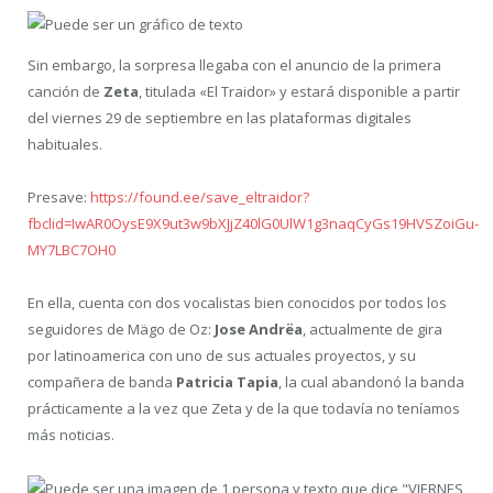
Sin embargo, la sorpresa llegaba con el anuncio de la primera
canción de
Zeta
, titulada «El Traidor» y estará disponible a partir
del viernes 29 de septiembre en las plataformas digitales
habituales.
Presave:
https://found.ee/save_eltraidor?
fbclid=IwAR0OysE9X9ut3w9bXJjZ40lG0UlW1g3naqCyGs19HVSZoiGu-
MY7LBC7OH0
En ella, cuenta con dos vocalistas bien conocidos por todos los
seguidores de Mägo de Oz:
Jose Andrëa
, actualmente de gira
por latinoamerica con uno de sus actuales proyectos, y su
compañera de banda
Patricia Tapia
, la cual abandonó la banda
prácticamente a la vez que Zeta y de la que todavía no teníamos
más noticias.