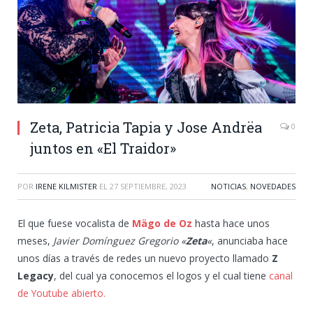
Zeta, Patricia Tapia y Jose Andrëa
0
juntos en «El Traidor»
POR
IRENE KILMISTER
EL
27 SEPTIEMBRE, 2023
NOTICIAS
,
NOVEDADES
El que fuese vocalista de
Mägo de Oz
hasta hace unos
meses,
Javier Domínguez Gregorio «
Zeta
«
, anunciaba hace
unos días a través de redes un nuevo proyecto llamado
Z
Legacy
, del cual ya conocemos el logos y el cual tiene
canal
de Youtube abierto.