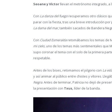
Seoane y Víctor
llevan el metrónomo integrado, a 
Con
La danza del fuego
recuperamos otro clásico que
parar con la fiesta, tras una breve introducción por
La dama del mar
, también sacados de Bandera Negr
Con
Ciudad Esmeralda
retomábamos los temas de Mä
mi cielo
, uno de los temas más sentimentales que M
supo coronar el tema con el solo de la primera parte
respetable.
Antes de los bises, retomamos el jolgorio con
La vid
y así animar al público entre chistes y vítores. Llegá
Negra
. Antes de terminar, Patricia no dejó de prese
la presentación con
Txus,
líder de la banda.