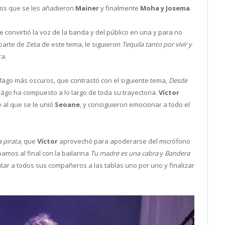
los que se les añadieron
Mainer
y finalmente
Moha y Josema
.
 convirtió la voz de la banda y del público en una y para no
 parte de Zeta de este tema, le siguieron
Tequila tanto por vivir y
a.
go más oscuros, que contrastó con el siguiente tema,
Desde
ägo ha compuesto a lo largo de toda su trayectoria.
Víctor
 al que se le unió
Seoane
, y consiguieron emocionar a todo el
a pirata
, que
Víctor
aprovechó para apoderarse del micrófono
bamos al final con la bailarina
Tu madre es una cabra
y
Bandera
ntar a todos sus compañeros a las tablas uno por uno y finalizar