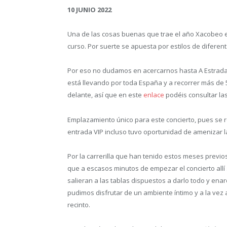
10 JUNIO 2022
Una de las cosas buenas que trae el año Xacobeo e
curso. Por suerte se apuesta por estilos de diferen
Por eso no dudamos en acercarnos hasta A Estrada 
está llevando por toda España y a recorrer más de
delante, así que en este
enlace
podéis consultar la
Emplazamiento único para este concierto, pues se re
entrada VIP incluso tuvo oportunidad de amenizar la
Por la carrerilla que han tenido estos meses previo
que a escasos minutos de empezar el concierto allí
salieran a las tablas dispuestos a darlo todo y ena
pudimos disfrutar de un ambiente íntimo y a la vez 
recinto.