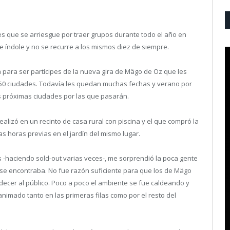
s que se arriesgue por traer grupos durante todo el año en
te índole y no se recurre a los mismos diez de siempre.
para ser partícipes de la nueva gira de Mägo de Oz que les
 50 ciudades. Todavía les quedan muchas fechas y verano por
s próximas ciudades por las que pasarán.
alizó en un recinto de casa rural con piscina y el que compró la
s horas previas en el jardín del mismo lugar.
s -haciendo sold-out varias veces-, me sorprendió la poca gente
 se encontraba. No fue razón suficiente para que los de Mägo
rdecer al público. Poco a poco el ambiente se fue caldeando y
animado tanto en las primeras filas como por el resto del