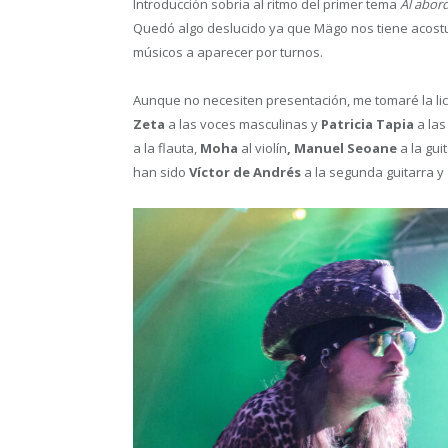
Introducción sobria al ritmo del primer tema
Al abor
Quedó algo deslucido ya que Mägo nos tiene acostu
músicos a aparecer por turnos.
Aunque no necesiten presentación, me tomaré la li
Zeta
a las voces masculinas y
Patricia Tapia
a las
a la flauta,
Moha
al violín
, Manuel Seoane
a la gui
han sido
Víctor de Andrés
a la segunda guitarra y