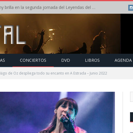
Crónica: Arch Enemy brilla en la segunda jornada del Leyendas del Rock – Jueves – Agosto 2026
TAS
CONCIERTOS
DVD
LIBROS
AGENDA
go de Oz despliega todo su encanto en A Estrada – Junio 2022