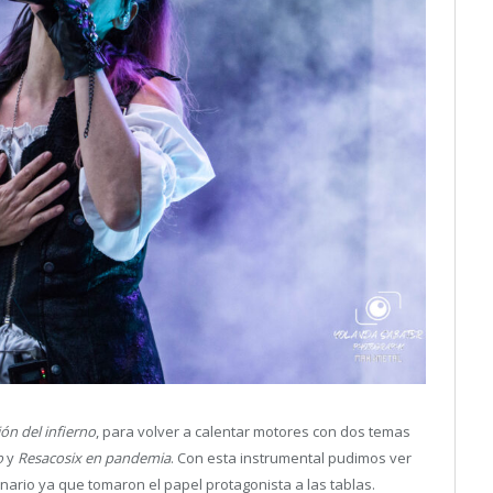
ejón del infierno
, para volver a calentar motores con dos temas
o
y
Resacosix en pandemia
. Con esta instrumental pudimos ver
ario ya que tomaron el papel protagonista a las tablas.