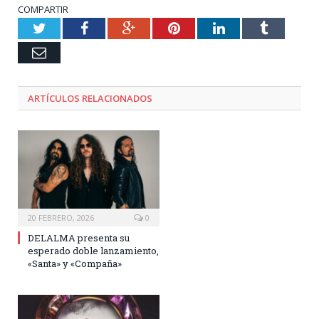
COMPARTIR
Twitter
Facebook
Google+
Pinterest
LinkedIn
Tumblr
Email
ARTÍCULOS RELACIONADOS
20 FEBRERO, 2026
0
DELALMA presenta su
esperado doble lanzamiento,
«Santa» y «Compaña»