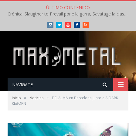
ÚLTIMO CONTENIDO
Crónica: Slaugther to Prevail pone la garra, Savatage la clase en la apertura del Leyendas del Rock – Miércoles – Agosto 2026
Instagram
Twitter
Youtube
Facebook
RSS
NAVIGATE
»
»
Inicio
Noticias
DELALMA en Barcelona junto a A DARK
REBORN