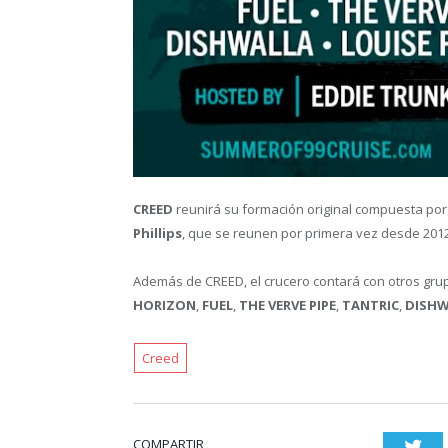
CREED
reunirá su formación original compuesta po
Phillips
, que se reunen por primera vez desde 2012
Además de CREED, el crucero contará con otros gr
HORIZON
,
FUEL
,
THE VERVE PIPE
,
TANTRIC
,
DISHW
Creed
COMPARTIR
Twi