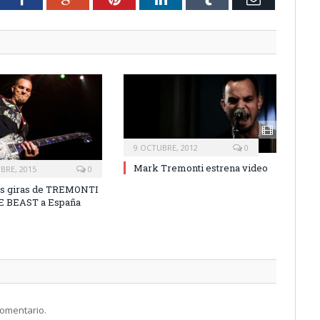
9 OCTUBRE, 2012
0
Mark Tremonti estrena video
BRE, 2015
0
as giras de TREMONTI
E BEAST a España
comentario.