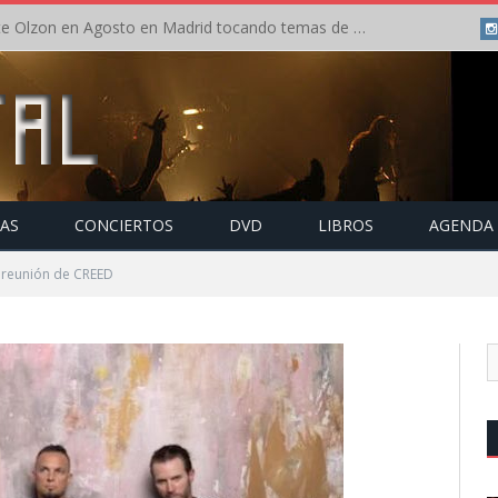
Concierto de Anette Olzon en Agosto en Madrid tocando temas de Nightwish
TAS
CONCIERTOS
DVD
LIBROS
AGENDA
 reunión de CREED