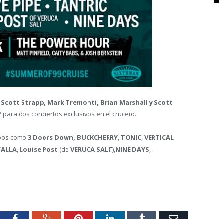
r
Scott Strapp, Mark Tremonti, Brian Marshall y Scott
 para dos conciertos exclusivos en el crucero.
upos como
3 Doors Down, BUCKCHERRY
,
TONIC
,
VERTICAL
ALLA
,
Louise Post
(de
VERUCA SALT
),
NINE DAYS
,
tter
Facebook
Google+
Pinterest
LinkedIn
Tumblr
Email